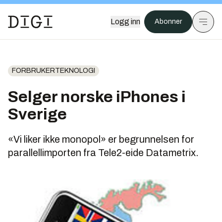
Logg inn
Abonner
FORBRUKERTEKNOLOGI
Selger norske iPhones i
Sverige
«Vi liker ikke monopol» er begrunnelsen for
parallellimporten fra Tele2-eide Datametrix.