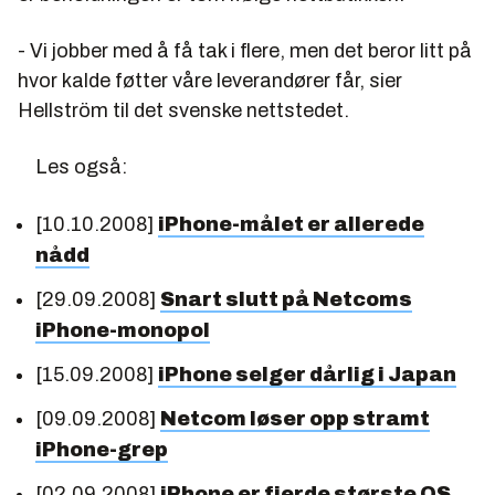
- Vi jobber med å få tak i flere, men det beror litt på
hvor kalde føtter våre leverandører får, sier
Hellström til det svenske nettstedet.
Les også:
[10.10.2008]
iPhone-målet er allerede
nådd
[29.09.2008]
Snart slutt på Netcoms
iPhone-monopol
[15.09.2008]
iPhone selger dårlig i Japan
[09.09.2008]
Netcom løser opp stramt
iPhone-grep
[02.09.2008]
iPhone er fjerde største OS