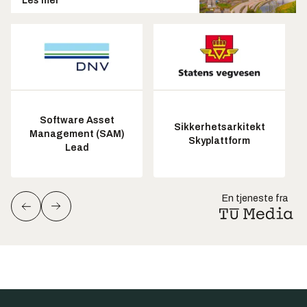
Les mer
Software Asset
Sikkerhetsarkitekt
Management (SAM)
Skyplattform
Lead
En tjeneste fra