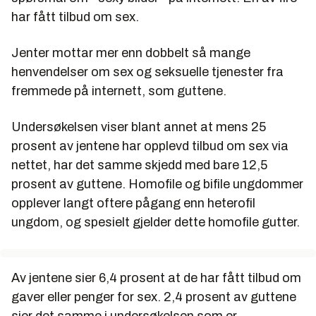
har fått tilbud om sex.
Jenter mottar mer enn dobbelt så mange
henvendelser om sex og seksuelle tjenester fra
fremmede på internett, som guttene.
Undersøkelsen viser blant annet at mens 25
prosent av jentene har opplevd tilbud om sex via
nettet, har det samme skjedd med bare 12,5
prosent av guttene. Homofile og bifile ungdommer
opplever langt oftere pågang enn heterofil
ungdom, og spesielt gjelder dette homofile gutter.
Av jentene sier 6,4 prosent at de har fått tilbud om
gaver eller penger for sex. 2,4 prosent av guttene