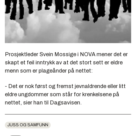
Prosjektleder Svein Mossige i NOVA mener det er
skapt et feil inntrykk av at det stort sett er eldre
menn som er plageånder på nettet:
- Det er nok først og fremst jevnaldrende eller litt
eldre ungdommer som står for krenkelsene på
nettet, sier han til Dagsavisen.
JUSS OG SAMFUNN