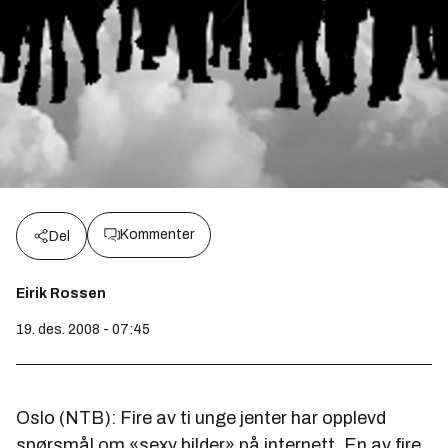
Kommenter
Del
Eirik Rossen
19. des. 2008 - 07:45
Oslo (NTB): Fire av ti unge jenter har opplevd
spørsmål om «sexy bilder» på internett. En av fire