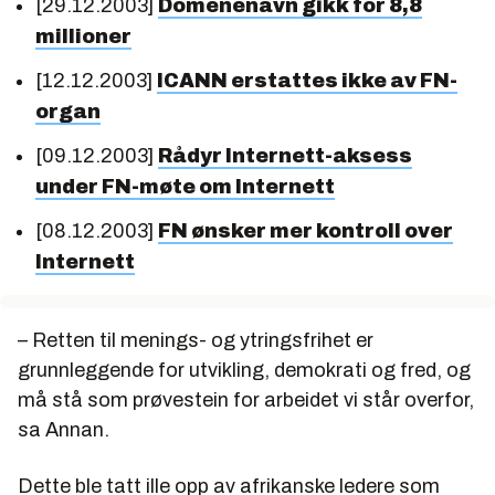
[29.12.2003]
Domenenavn gikk for 8,8
millioner
[12.12.2003]
ICANN erstattes ikke av FN-
organ
[09.12.2003]
Rådyr Internett-aksess
under FN-møte om Internett
[08.12.2003]
FN ønsker mer kontroll over
Internett
– Retten til menings- og ytringsfrihet er
grunnleggende for utvikling, demokrati og fred, og
må stå som prøvestein for arbeidet vi står overfor,
sa Annan.
Dette ble tatt ille opp av afrikanske ledere som