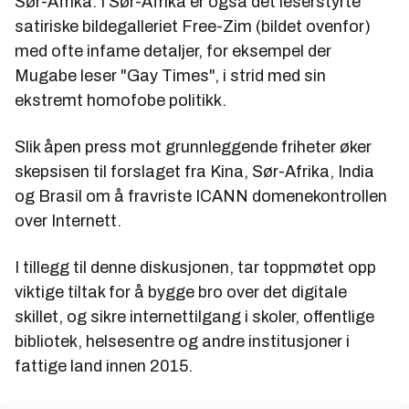
Sør-Afrika. I Sør-Afrika er også det leserstyrte
satiriske bildegalleriet Free-Zim (bildet ovenfor)
med ofte infame detaljer, for eksempel der
Mugabe leser "Gay Times", i strid med sin
ekstremt homofobe politikk.
Slik åpen press mot grunnleggende friheter øker
skepsisen til forslaget fra Kina, Sør-Afrika, India
og Brasil om å fravriste ICANN domenekontrollen
over Internett.
I tillegg til denne diskusjonen, tar toppmøtet opp
viktige tiltak for å bygge bro over det digitale
skillet, og sikre internettilgang i skoler, offentlige
bibliotek, helsesentre og andre institusjoner i
fattige land innen 2015.