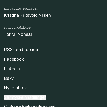
deserve and need now more than ever. And
Ansvarlig redaktør
most of all, please lean on your leadership,
Kristina Fritsvold Nilsen
including me, as we work through this
difficult time together.
Nyhetsredaktør
I’m grateful for every single one of you who
Tor M. Nondal
has contributed to our continued success as
a company, and the hard work and sacrifices
you have made to generate success for our
RSS-feed forside
hundreds of thousands of customers.
Facebook
You’ve built our company — for all of our
stakeholders — and you’ve shown incredible
Linkedin
resilience every step of the way.
Bsky
With gratitude,
Nyhetsbrev
Marc
Samtykkeinnstillinger