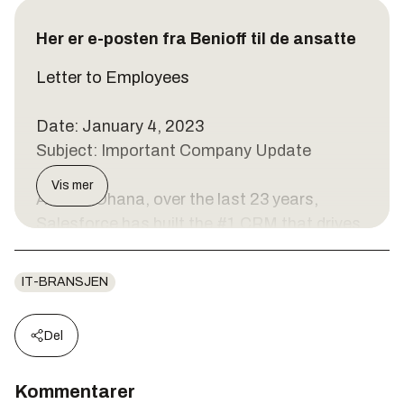
Her er e-posten fra Benioff til de ansatte
Letter to Employees
Date: January 4, 2023
Subject: Important Company Update
Vis mer
As one ‘Ohana, over the last 23 years,
Salesforce has built the #1 CRM that drives
incredible customer success across every
line of business for every industry around the
IT-BRANSJEN
world. We have never been more mission-
critical to our customers. We have an
Del
unparalleled ecosystem, with thousands of
partners and millions of Trailblazers building
Kommentarer
their companies on our platform.