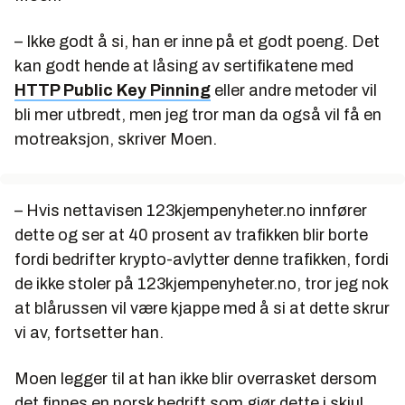
– Ikke godt å si, han er inne på et godt poeng. Det
kan godt hende at låsing av sertifikatene med
HTTP Public Key Pinning
eller andre metoder vil
bli mer utbredt, men jeg tror man da også vil få en
motreaksjon, skriver Moen.
– Hvis nettavisen 123kjempenyheter.no innfører
dette og ser at 40 prosent av trafikken blir borte
fordi bedrifter krypto-avlytter denne trafikken, fordi
de ikke stoler på 123kjempenyheter.no, tror jeg nok
at blårussen vil være kjappe med å si at dette skrur
vi av, fortsetter han.
Moen legger til at han ikke blir overrasket dersom
det finnes en norsk bedrift som gjør dette i skjul,