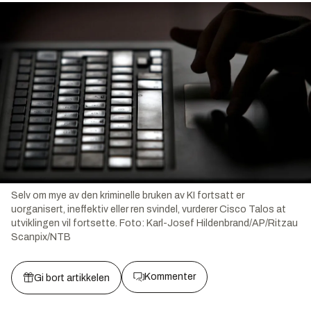
Selv om mye av den kriminelle bruken av KI fortsatt er
uorganisert, ineffektiv eller ren svindel, vurderer Cisco Talos at
utviklingen vil fortsette.
Foto:
Karl-Josef Hildenbrand/AP/Ritzau
Scanpix/NTB
Kommenter
Gi bort artikkelen