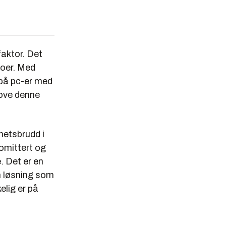
faktor. Det
ntoer. Med
 på pc-er med
ove denne
hetsbrudd i
romittert og
. Det er en
en løsning som
elig er på