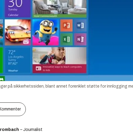
r på sikkerhetssiden, blant annet forenklet støtte for innlogging me
Kommenter
Brombach
– Journalist