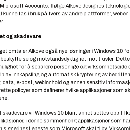
 Microsoft Accounts. Ifølge Alkove designes teknologi
l kunne tas i bruk på tvers av andre plattformer, weben
r.
et og skadevare
gget omtaler Alkove også nye løsninger i Windows 10 fo
beskyttelse og motstandsdyktighet mot trusler. Dette
mulighet for å separere personlige og virksomhetseide 
lp av innkapsling og automatisk kryptering av bedrifte
, data, e-post, webinnhold og annen sensitiv informasj
rette policyer som definerer hvilke applikasjoner som sk
ene.
skadevare vil Windows 10 blant annet settes opp til ku
plikasjoner, i denne sammenheng applikasjoner som har 
en signeringstjeneste som Microsoft skal tilby. Virkso