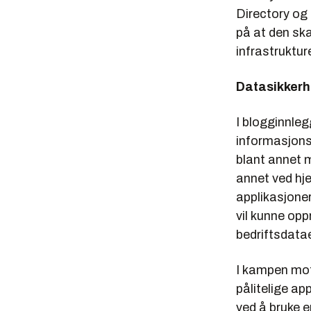
Directory og
på at den ska
infrastrukture
Datasikkerh
I blogginnle
informasjons
blant annet 
annet ved hje
applikasjoner
vil kunne opp
bedriftsdata
I kampen mot 
pålitelige ap
ved å bruke 