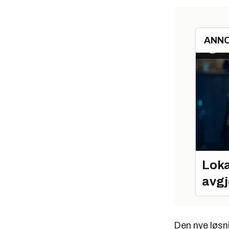
ANN
Loka
avgj
Den nye løsni