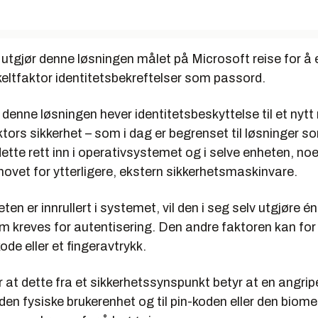
 utgjør denne løsningen målet på Microsoft reise for å 
keltfaktor identitetsbekreftelser som passord.
 denne løsningen hever identitetsbeskyttelse til et nytt 
aktors sikkerhet – som i dag er begrenset til løsninger 
ette rett inn i operativsystemet og i selve enheten, n
hovet for ytterligere, ekstern sikkerhetsmaskinvare.
ten er innrullert i systemet, vil den i seg selv utgjøre én
m kreves for autentisering. Den andre faktoren kan fo
ode eller et fingeravtrykk.
r at dette fra et sikkerhetssynspunkt betyr at en angri
l den fysiske brukerenhet og til pin-koden eller den biome