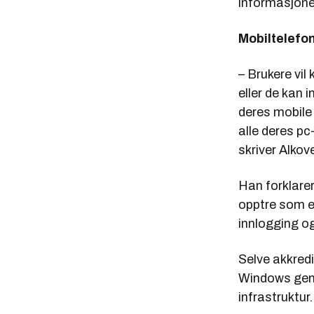
informasjone
Mobiltelefo
– Brukere vil
eller de kan 
deres mobile 
alle deres pc
skriver Alkov
Han forklarer
opptre som et
innlogging og
Selve akkredi
Windows gener
infrastruktur.