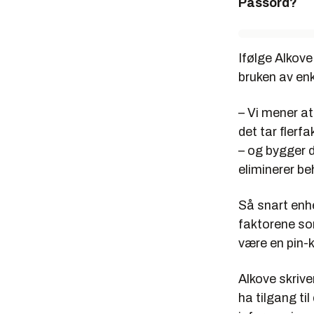
Passord?
Ifølge Alkove
bruken av en
– Vi mener at
det tar flerf
– og bygger d
eliminerer be
Så snart enhe
faktorene so
være en pin-k
Alkove skrive
ha tilgang ti