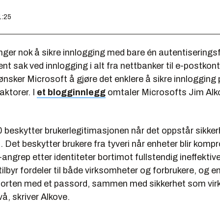
1:25
enger nok å sikre innlogging med bare én autentiserings
kjent sak ved innlogging i alt fra nettbanker til e-postko
nsker Microsoft å gjøre det enklere å sikre innlogging
faktorer. I
et blogginnlegg
omtaler Microsofts Jim Alk
 beskytter brukerlegitimasjonen når det oppstår sikker
 Det beskytter brukere fra tyveri når enheter blir komp
-angrep etter identiteter bortimot fullstendig ineffektive
ilbyr fordeler til både virksomheter og forbrukere, og 
omforten med et passord, sammen med sikkerhet som virk
vå, skriver Alkove.