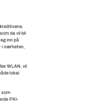
kreditivene,
som da vil bli
seg inn på
r i nærheten,
ller WLAN, vil
både lokal
ar som
rende PKI-