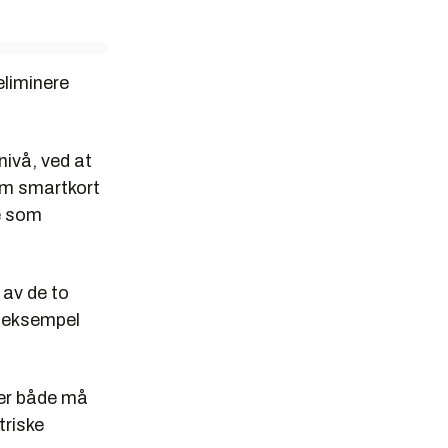
eliminere
nivå, ved at
som smartkort
oe som
 av de to
r eksempel
per både må
triske