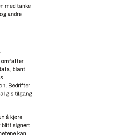
en med tanke
 og andre
r
 omfatter
data, blant
ns
on. Bedrifter
al gis tilgang
n å kjøre
blitt signert
mhetene kan