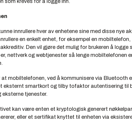
n som kreves for å logge inn.
nen
 kunne innrullere hver av enhetene sine med disse nye ak
innrullere en enkelt enhet, for eksempel en mobiltelefon, 
akkreditiv. Den vil gjøre det mulig for brukeren å logge 
-er, nettverk og webtjenester så lenge mobiltelefonen e
e.
 at mobiltelefonen, ved å kommunisere via Bluetooth e
 eksternt smartkort og tilby tofaktor autentisering til 
 eksterne tjenester.
tivet kan være enten et kryptologisk generert nøkkelp
erer, eller et sertifikat knyttet til enheten via eksiste