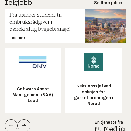
Se flere jobber
Fra usikker student til
ombruksrådgiver i
bærekraftig byggebransje!
Les mer
Seksjonssjef ved
Software Asset
seksjon for
Management (SAM)
garantiordningen i
Lead
Norad
En tjeneste fra