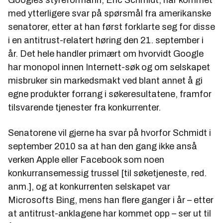
Googles styreformann, Eric Schmidt, har kommet
med ytterligere svar på spørsmål fra amerikanske
senatorer, etter at han først forklarte seg for disse
i en antitrust-relatert høring den 21. september i
år. Det hele handler primært om hvorvidt Google
har monopol innen Internett-søk og om selskapet
misbruker sin markedsmakt ved blant annet å gi
egne produkter forrang i søkeresultatene, framfor
tilsvarende tjenester fra konkurrenter.
Senatorene vil gjerne ha svar på hvorfor Schmidt i
september 2010 sa at han den gang ikke anså
verken Apple eller Facebook som noen
konkurransemessig trussel [til søketjeneste, red.
anm.], og at konkurrenten selskapet var
Microsofts Bing, mens han flere ganger i år – etter
at antitrust-anklagene har kommet opp – ser ut til