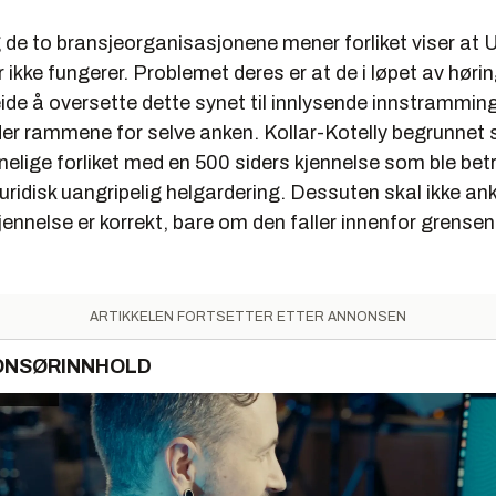
 de to bransjeorganisasjonene mener forliket viser at
r ikke fungerer. Problemet deres er at de i løpet av høri
eide å oversette dette synet til innlysende innstrammin
der rammene for selve anken. Kollar-Kotelly begrunnet s
nelige forliket med en 500 siders kjennelse som ble be
uridisk uangripelig helgardering. Dessuten skal ikke a
ennelse er korrekt, bare om den faller innenfor grensen
ARTIKKELEN FORTSETTER ETTER ANNONSEN
ONSØRINNHOLD