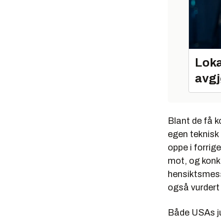
Loka
avgj
Blant de få 
egen teknisk 
oppe i forrig
mot, og konkl
hensiktsmess
også vurdert
Både USAs ju