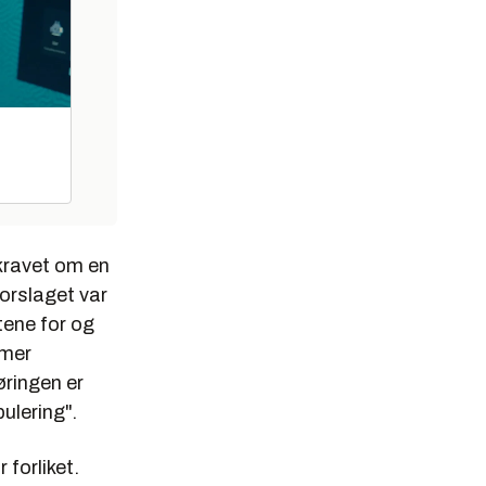
kravet om en
Forslaget var
tene for og
 mer
ringen er
ulering".
forliket.