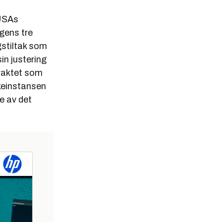
 USAs
ngens tre
gstiltak som
in justering
traktet som
nkeinstansen
e av det