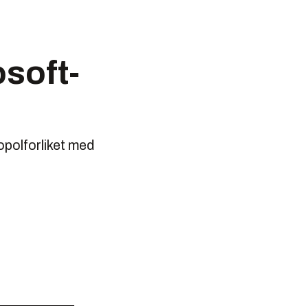
osoft-
opolforliket med