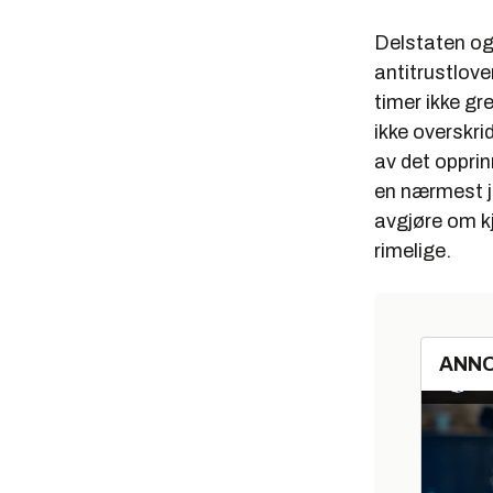
Delstaten og
antitrustlove
timer ikke gr
ikke overskri
av det opprin
en nærmest j
avgjøre om kj
rimelige.
ANN