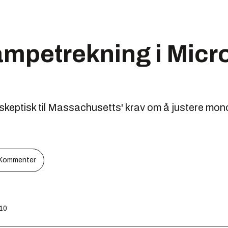
ampetrekning i Micr
skeptisk til Massachusetts' krav om å justere mon
Kommenter
:10