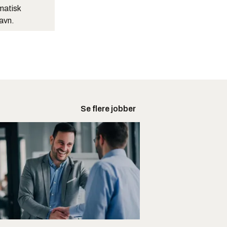
matisk
navn.
Se flere jobber