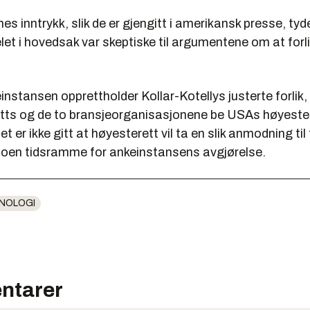
s inntrykk, slik de er gjengitt i amerikansk presse, tyd
 i hovedsak var skeptiske til argumentene om at forlik
stansen opprettholder Kollar-Kotellys justerte forlik,
s og de to bransjeorganisasjonene be USAs høyeste
t er ikke gitt at høyesterett vil ta en slik anmodning til
 noen tidsramme for ankeinstansens avgjørelse.
NOLOGI
ntarer