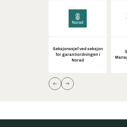
Seksjonssjef ved seksjon
S
for garantiordningen i
Manag
Norad