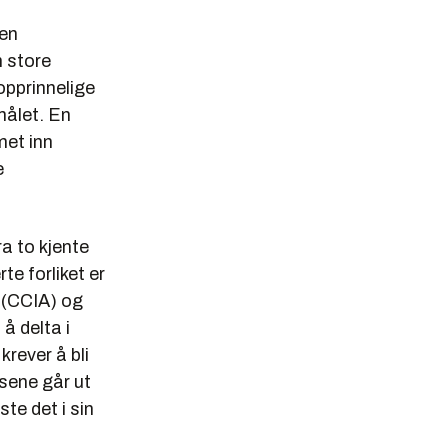
ten
n store
pprinnelige
målet. En
met inn
e
ra to kjente
e forliket er
 (CCIA) og
å delta i
krever å bli
sene går ut
te det i sin