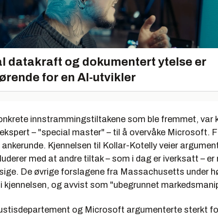
l datakraft og dokumentert ytelse er
ørende for en AI-utvikler
konkrete innstrammingstiltakene som ble fremmet, var 
ekspert – "special master" – til å overvåke Microsoft. 
e ankerunde. Kjennelsen til Kollar-Kotelly veier argumen
uderer med at andre tiltak – som i dag er iverksatt – er
ige. De øvrige forslagene fra Massachusetts under hø
 i kjennelsen, og avvist som "ubegrunnet markedsmanip
stisdepartement og Microsoft argumenterte sterkt for 