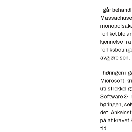
I går behand
Massachusetts
monopolsaken
forliket ble 
kjennelse fra
forliksbetin
avgjørelsen.
I høringen i 
Microsoft-kri
utilstrekkel
Software & In
høringen, sel
det. Ankeins
på at kravet 
tid.