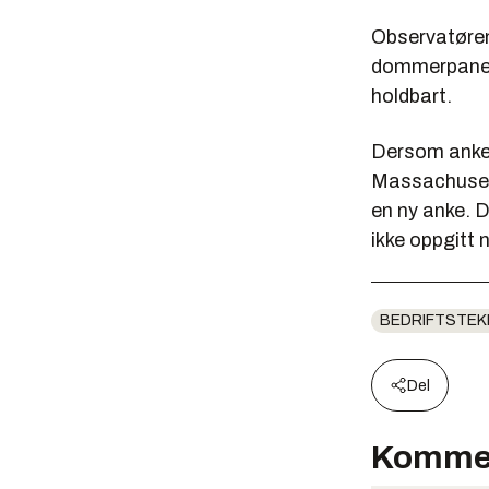
Observatørene
dommerpanelet
holdbart.
Dersom ankein
Massachusett
en ny anke. De
ikke oppgitt
BEDRIFTSTEK
Del
Komme