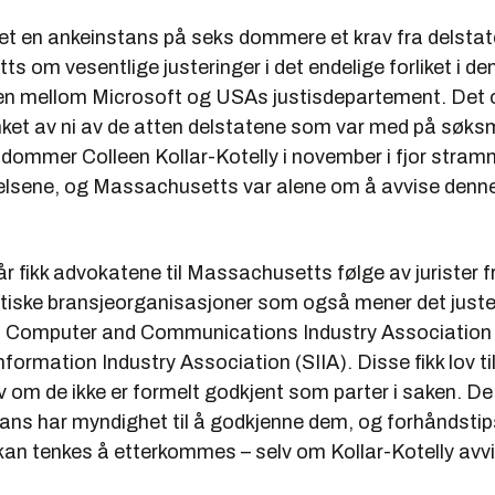
let en ankeinstans på seks dommere et krav fra delsta
 om vesentlige justeringer i det endelige forliket i de
 mellom Microsoft og USAs justisdepartement. Det o
anket av ni av de atten delstatene som var med på søks
 dommer Colleen Kollar-Kotelly i november i fjor stram
gelsene, og Massachusetts var alene om å avvise denn
går fikk advokatene til Massachusetts følge av jurister f
tiske bransjeorganisasjoner som også mener det justert
ig: Computer and Communications Industry Association
formation Industry Association (SIIA). Disse fikk lov til 
v om de ikke er formelt godkjent som parter i saken. De 
tans har myndighet til å godkjenne dem, og forhåndstip
kan tenkes å etterkommes – selv om Kollar-Kotelly avvis