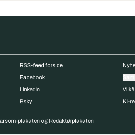
RSS-feed forside
Nyhe
Facebook
Samt
Linkedin
Vilkå
Bsky
KI-re
varsom-plakaten
og
Redaktørplakaten