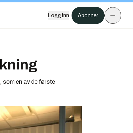
Logg inn
Abonner
ekning
, som en av de første