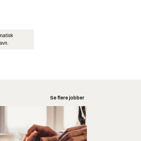
matisk
navn.
Se flere jobber