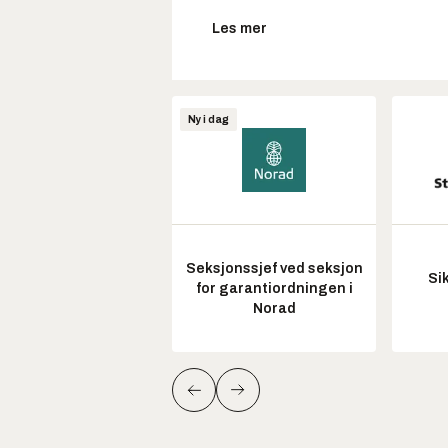
Les mer
Ny i dag
Seksjonssjef ved seksjon
Si
for garantiordningen i
Norad