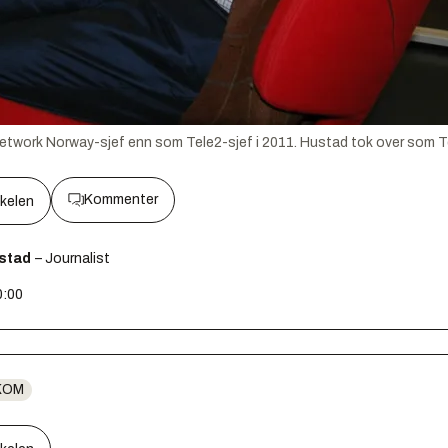
etwork Norway-sjef enn som Tele2-sjef i 2011. Hustad tok over som Tele
Kommenter
kkelen
fstad
– Journalist
0:00
KOM