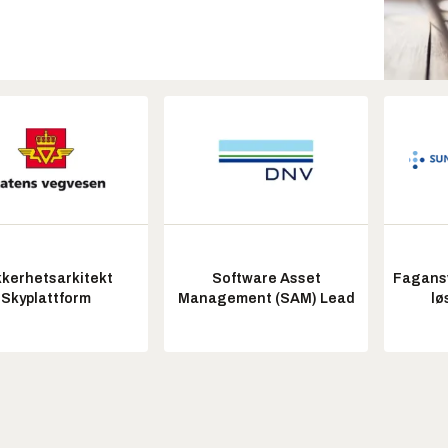
kkerhetsarkitekt
Software Asset
Fagansv
Skyplattform
Management (SAM) Lead
lø