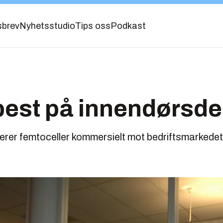
sbrev
Nyhetsstudio
Tips oss
Podkast
 best på innendørsd
rer femtoceller kommersielt mot bedriftsmarkedet