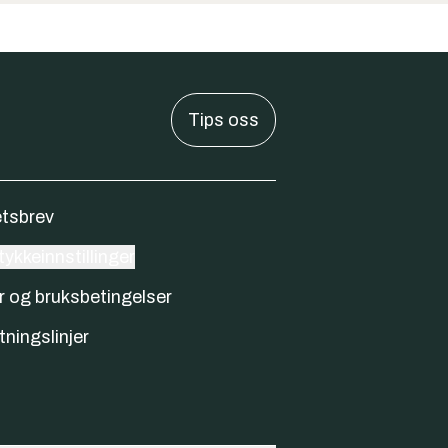
Tips oss
tsbrev
ykkeinnstillinger
r og bruksbetingelser
tningslinjer