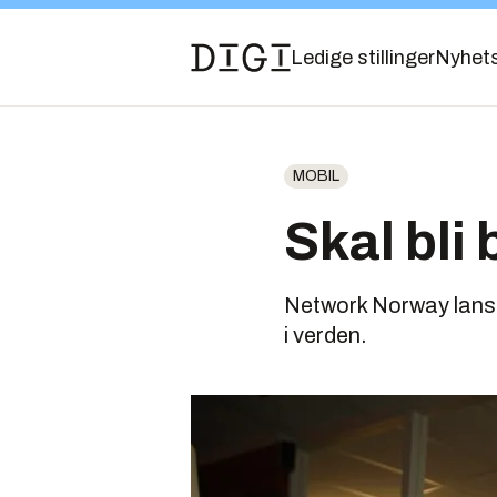
Ledige stillinger
Nyhet
MOBIL
Skal bli
Network Norway lanse
i verden.