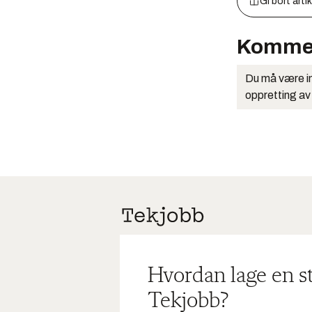
Gi bort arti
Komme
Du må være in
oppretting av
Hvordan lage en s
Tekjobb?