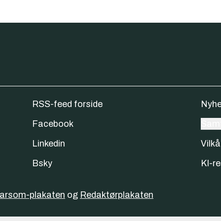
RSS-feed forside
Nyhe
Facebook
Samt
Linkedin
Vilkå
Bsky
KI-re
varsom-plakaten
og
Redaktørplakaten