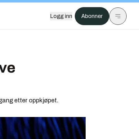
Logg inn
Abonner
ive
gang etter oppkjøpet.