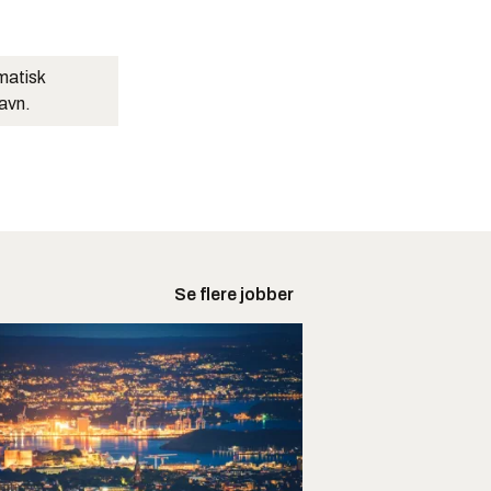
matisk
navn.
Se flere jobber