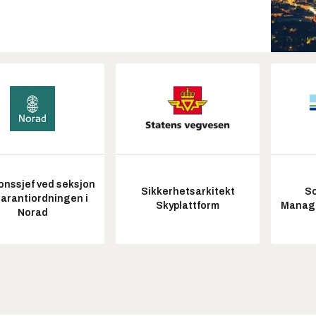
onssjef ved seksjon
Sikkerhetsarkitekt
So
garantiordningen i
Skyplattform
Manag
Norad