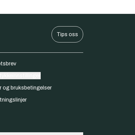
Tips oss
tsbrev
ykkeinnstillinger
r og bruksbetingelser
tningslinjer