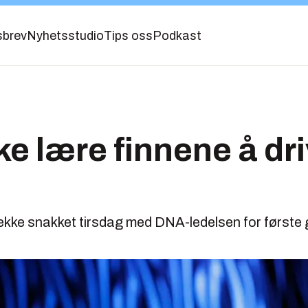
sbrev
Nyhetsstudio
Tips oss
Podkast
kke lære finnene å dr
ekke snakket tirsdag med DNA-ledelsen for første 