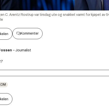
n C. Arentz Rostrup var tirsdag ute og snakket varmt for kjøpet av 5
le
Kommenter
kkelen
Fossen
– Journalist
27
KOM
kkelen