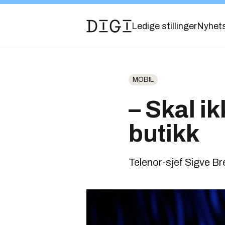
Ledige stillinger
Nyhet
MOBIL
– Skal i
butikk
Telenor-sjef Sigve Br