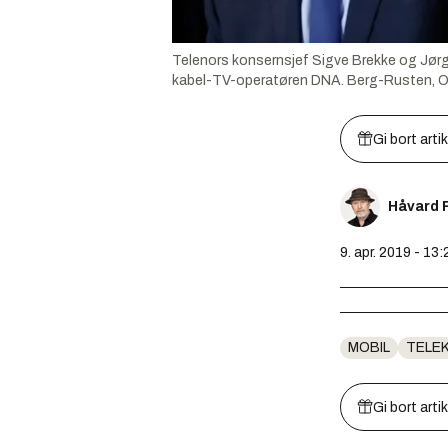
Telenors konsernsjef Sigve Brekke og Jørge
kabel-TV-operatøren DNA.
Berg-Rusten, O
Gi bort arti
Håvard 
9. apr. 2019 - 13:
MOBIL
TELE
Gi bort arti