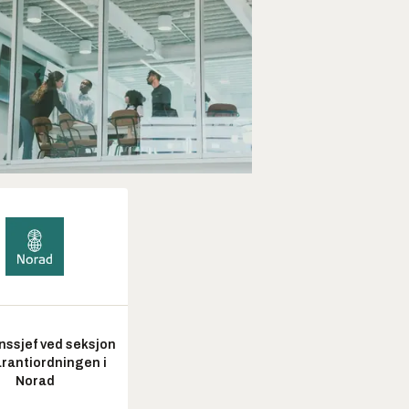
nssjef ved seksjon
arantiordningen i
Norad