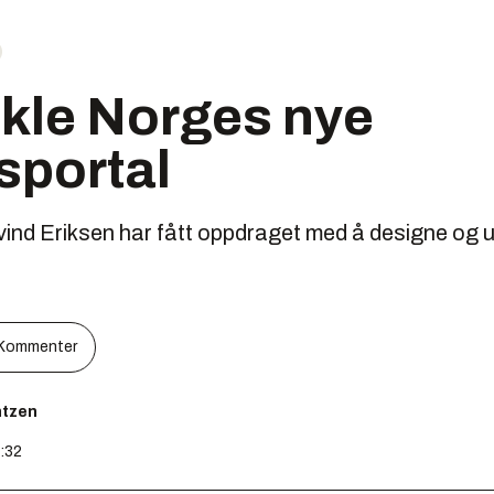
ikle Norges nye
sportal
ind Eriksen har fått oppdraget med å designe og u
Kommenter
ntzen
8:32