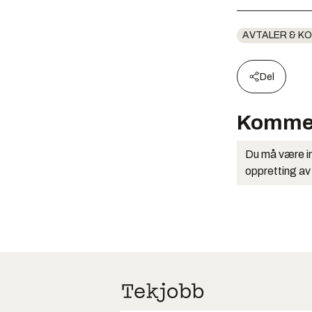
AVTALER & K
Del
Komme
Du må være in
oppretting av