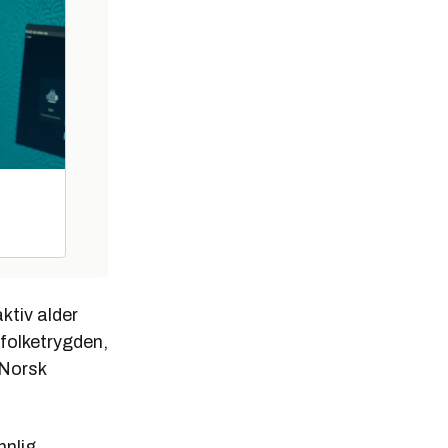
ktiv alder
 folketrygden,
 Norsk
nnlig.