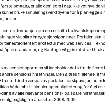
første omgang er alle dem som i dag ikke vet hva de vil
de kunne bruke simuleringsverktøyene for å planlegge s
nsjonisert.
l hente informasjon om den enkelte fra livselskapene o
tninger via sikre integrasjonsløsninger. Portalen skal
or tjenesteorientert arkitektur med web services. Tekn
å åpne standarder, og Kantega vil gjøre utstrakt bruk 
n av pensjonsportalen vil inneholder data fra de fleste
g andre pensjonsinnretninger. Den gjøres tilgjengelig fr
ter at første versjon av portalen norskpensjon.no er l
ikles både mht til simuleringsmuligheter og for å gi en
ekning av alle relevante pensjons- og spareinnretninger.
re tilgjengelig fra årsskiftet 2008/2009.