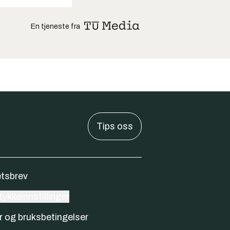
En tjeneste fra
Tips oss
tsbrev
ykkeinnstillinger
r og bruksbetingelser