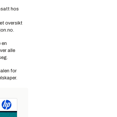
nsatt hos
et oversikt
jon.no.
e en
ver alle
seg.
alen for
lskaper.