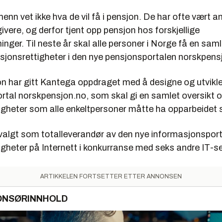
n vet ikke hva de vil få i pensjon. De har ofte vært a
givere, og derfor tjent opp pensjon hos forskjellige
nger. Til neste år skal alle personer i Norge få en saml
nsjonsrettigheter i den nye pensjonsportalen norskpens
n har gitt Kantega oppdraget med å designe og utvikl
rtal norskpensjon.no, som skal gi en samlet oversikt o
igheter som alle enkeltpersoner måtte ha opparbeidet 
valgt som totalleverandør av den nye informasjonsport
gheter på Internett i konkurranse med seks andre IT-se
ARTIKKELEN FORTSETTER ETTER ANNONSEN
ONSØRINNHOLD