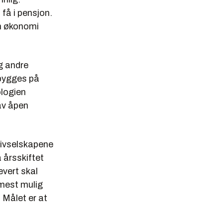
 få i pensjon.
in økonomi
g andre
 bygges på
ologien
av åpen
 livselskapene
a årsskiftet
evert skal
 mest mulig
 Målet er at