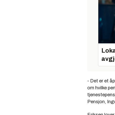
Loka
avgj
- Det er et å
om hvilke pen
tjenestepensj
Pensjon, Ing
Eriksen lover