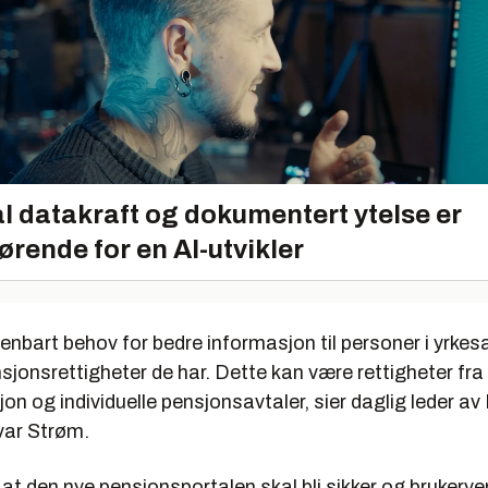
l datakraft og dokumentert ytelse er
ørende for en AI-utvikler
penbart behov for bedre informasjon til personer i yrkesa
sjonsrettigheter de har. Dette kan være rettigheter fra
on og individuelle pensjonsavtaler, sier daglig leder av
var Strøm.
 at den nye pensjonsportalen skal bli sikker og brukerve