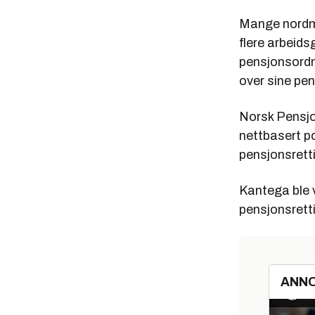
Mange nordmen
flere arbeids
pensjonsordni
over sine pe
Norsk Pensjo
nettbasert po
pensjonsrett
Kantega ble 
pensjonsretti
ANN