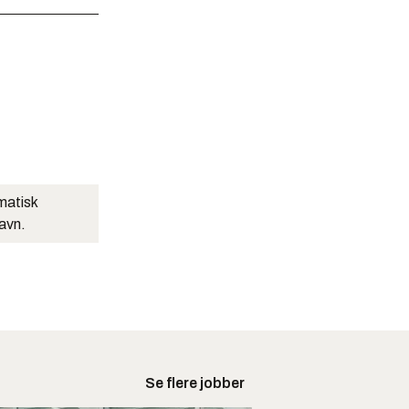
matisk
navn.
Se flere jobber