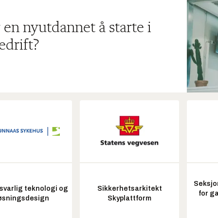
 en nyutdannet å starte i
edrift?
Seksjo
varlig teknologi og
Sikkerhetsarkitekt
for g
øsningsdesign
Skyplattform