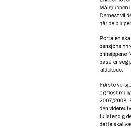
Målgruppen i 
Dernest vil 
når de blir pe
Portalen ska
pensjonsinnre
prinsippene f
baserer seg p
kildekode.
Første versjo
og flest muli
2007/2008. Et
den videreutv
fullstendig d
dette skal væ