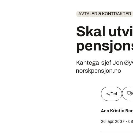
AVTALER & KONTRAKTER
Skal utv
pensjon
Kantega-sjef Jon Øyv
norskpensjon.no.
Del
Ann Kristin Be
26. apr. 2007 - 0