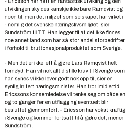
- Ericsson har hatt en fantastisk utvikling og den
utviklingen skyldes kanskje ikke bare Ramqvist og
noen til, men det miljøet som selskapet har virket i
- nemlig det svenske næringslivsmiljøet, sier
Sundström til TT. Han legger til at det ikke finnes
noe annet land som har så stor andel storbedrifter
i forhold til bruttonasjonalproduktet som Sverige.
- Men det er ikke lett å gjøre Lars Ramqvist helt
fornøyd. Han vil nok alltid stille krav til Sverige som
han synes vi ikke lever godt nok opp til, sier en
synlig irritert næringsminister. Han tror imidlertid
Ericssons konsernledelse vil tenke seg om både en
og to ganger før en utflagging eventuelt blir
besluttet gjennomført. - Ericsson har vokst kraftig
i Sverige og kommer fortsatt til å gjøre det, mener
Sundström.