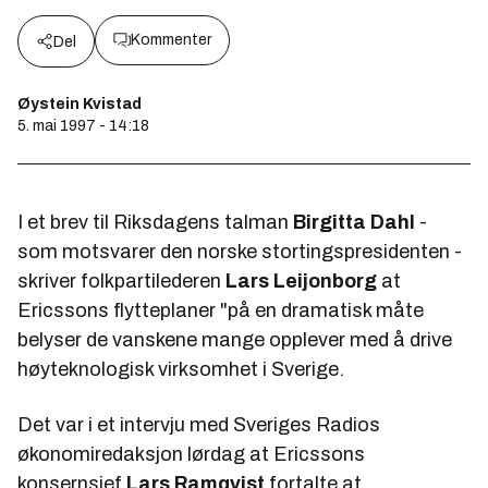
Kommenter
Del
Øystein Kvistad
5. mai 1997 - 14:18
I et brev til Riksdagens talman
Birgitta Dahl
-
som motsvarer den norske stortingspresidenten -
skriver folkpartilederen
Lars Leijonborg
at
Ericssons flytteplaner "på en dramatisk måte
belyser de vanskene mange opplever med å drive
høyteknologisk virksomhet i Sverige.
Det var i et intervju med Sveriges Radios
økonomiredaksjon lørdag at Ericssons
konsernsjef
Lars Ramqvist
fortalte at