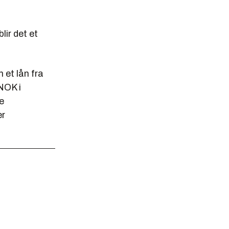
lir det et
 et lån fra
 NOK i
e
er