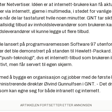
ter
Netvertiser.
Idéen er at internett-brukere kan få akt
r via internett, gjerne i multimedia, i stedet for vanlige
 når de lar tastaturet hvile noen minutter. GNT tar sik
allsidig tilbud av innholdsleverandører som brukeren ka
dsleverandører vil kunne legge ut flere tilbud.
ble lansert på programvaremessen Software 97 utenfor
der det ble demonstrert på standen til Hewlett-Packard.
push-teknologi", dvs et internett-tilbud som brukeren 
ivt, men får servert til egen skjerm.
ng med å bygge en organisasjon og jobber med de første
ministrerende direktør Øivind Gunnulfsen i GNT. - Det d
som kan egne seg for både intranett og internett.
ARTIKKELEN FORTSETTER ETTER ANNONSEN