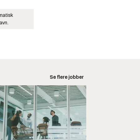
matisk
navn.
Se flere jobber