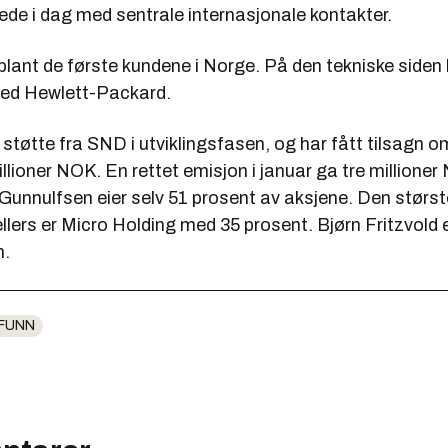
rede i dag med sentrale internasjonale kontakter.
g blant de første kundene i Norge. På den tekniske siden b
ed Hewlett-Packard.
støtte fra SND i utviklingsfasen, og har fått tilsagn om
lioner NOK. En rettet emisjon i januar ga tre millioner
Gunnulfsen eier selv 51 prosent av aksjene. Den størst
lers er Micro Holding med 35 prosent. Bjørn Fritzvold 
n.
FUNN