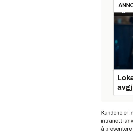
ANN
Loka
avgj
Kundene er in
intranett-anv
å presentere 