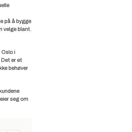
uelle
te på å bygge
n velge blant.
 Oslo i
 Det er et
ikke behøver
 kundene
reier seg om