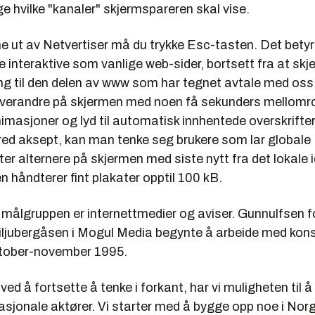
e hvilke "kanaler" skjermspareren skal vise.
e ut av Netvertiser må du trykke
Esc
-tasten. Det betyr
ke interaktive som vanlige web-sider, bortsett fra at sk
ang til den delen av www som har tegnet avtale med os
 hverandre på skjermen med noen få sekunders mellomro
nimasjoner og lyd til automatisk innhentede overskrifter
bred aksept, kan man tenke seg brukere som lar globale
er alternere på skjermen med siste nytt fra det lokale i
 håndterer fint plakater opptil 100 kB.
målgruppen er internettmedier og aviser. Gunnulfsen fo
iljubergåsen i Mogul Media begynte å arbeide med kon
ktober-november 1995.
ved å fortsette å tenke i forkant, har vi muligheten til å 
nasjonale aktører. Vi starter med å bygge opp noe i Nor