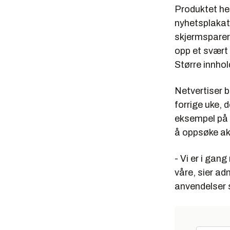
Produktet he
nyhetsplakate
skjermsparere
opp et svært 
Større innhol
Netvertiser 
forrige uke, 
eksempel på "
å oppsøke akt
- Vi er i ga
våre, sier ad
anvendelser 