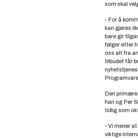
som skal velg
- For å komm
kan gjøres li
bare gir tilg
følger etter
oss alt fra a
tilbudet får 
nyhetstjenest
Programvaren
Den primære 
han og Per S
tidlig som o
- Vi mener at 
viktige inter