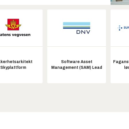
kkerhetsarkitekt
Software Asset
Fagansv
Skyplattform
Management (SAM) Lead
lø