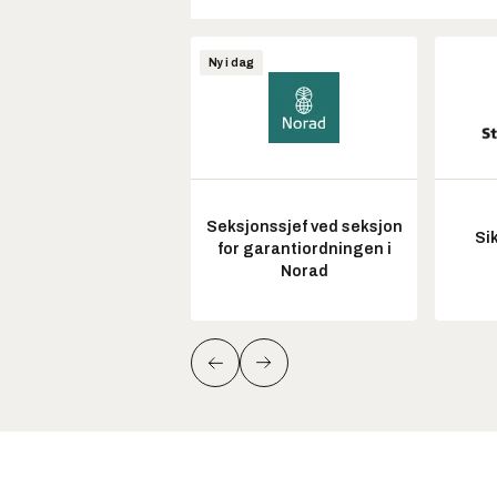
Ny i dag
Seksjonssjef ved seksjon
Si
for garantiordningen i
Norad