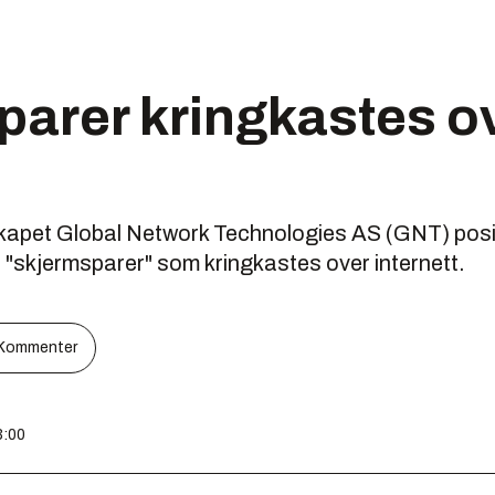
parer kringkastes o
t
kapet Global Network Technologies AS (GNT) posi
 "skjermsparer" som kringkastes over internett.
Kommenter
3:00