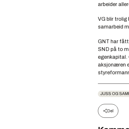
arbeider alle
VG blir troli
samarbeid m
GNT har fått 
SND på to mil
egenkapital. 
aksjonæren el
styreforman
JUSS OG SAM
Del