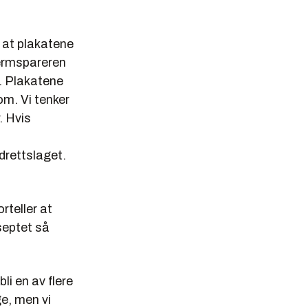
 at plakatene
jermspareren
s. Plakatene
m. Vi tenker
. Hvis
drettslaget.
rteller at
septet så
bli en av flere
ge, men vi