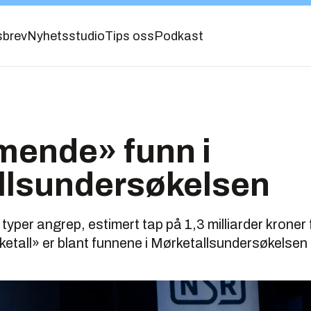
sbrev
Nyhetsstudio
Tips oss
Podkast
ende» funn i
llsundersøkelsen
typer angrep, estimert tap på 1,3 milliarder kroner 
etall» er blant funnene i Mørketallsundersøkelsen