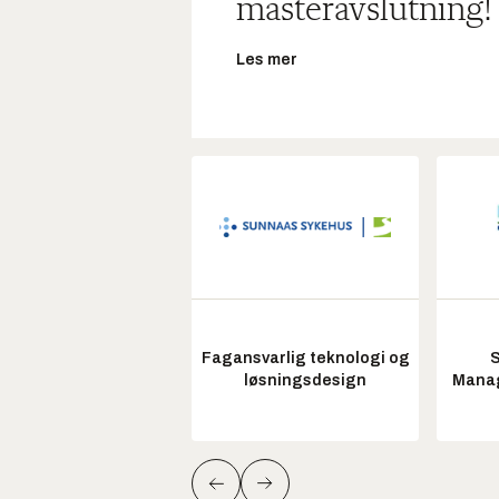
masteravslutning!
Les mer
Fagansvarlig teknologi og
S
løsningsdesign
Manag