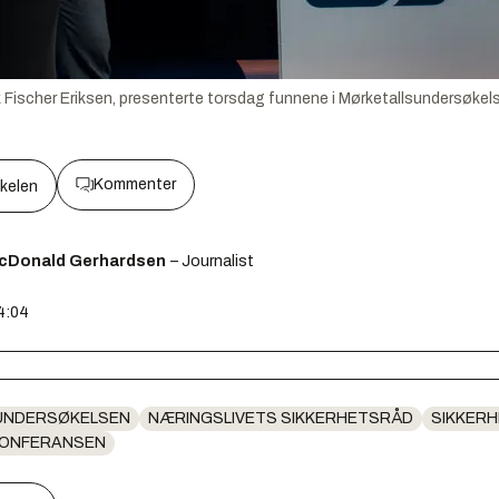
ck Fischer Eriksen, presenterte torsdag funnene i Mørketallsundersøkel
Kommenter
kkelen
cDonald Gerhardsen
– Journalist
14:04
UNDERSØKELSEN
NÆRINGSLIVETS SIKKERHETSRÅD
SIKKER
KONFERANSEN