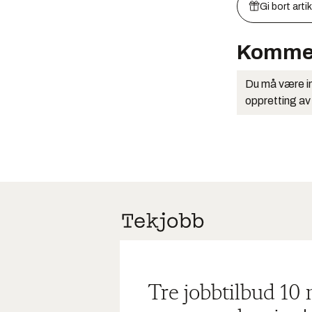
Gi bort arti
Komme
Du må være in
oppretting av
Tre jobbtilbud 10