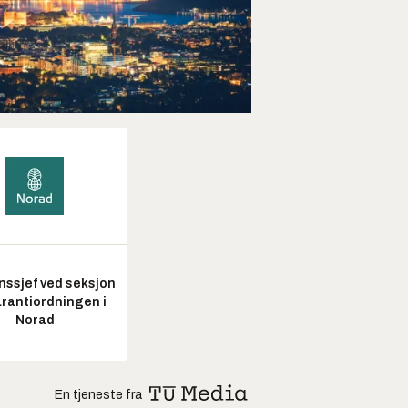
nssjef ved seksjon
arantiordningen i
Norad
En tjeneste fra