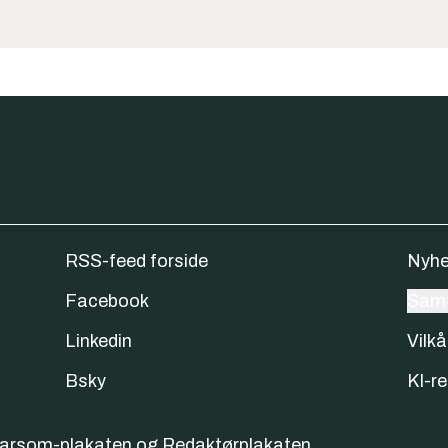
RSS-feed forside
Nyhe
Facebook
Samt
Linkedin
Vilkå
Bsky
KI-re
varsom-plakaten
og
Redaktørplakaten