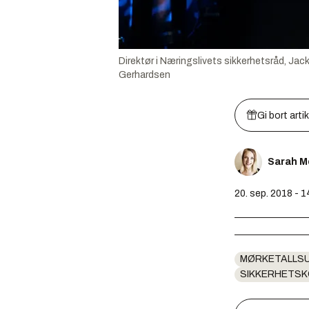
Direktør i Næringslivets sikkerhetsråd, Ja
Gerhardsen
Gi bort arti
Sarah M
20. sep. 2018 - 
MØRKETALLS
SIKKERHETS