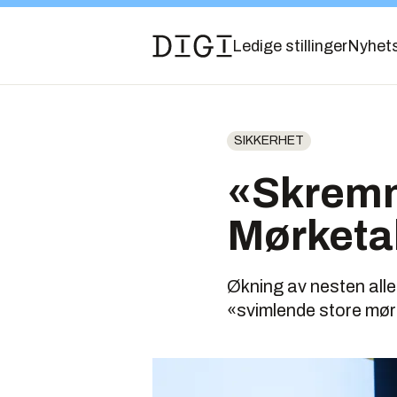
Ledige stillinger
Nyhet
SIKKERHET
«Skremm
Mørketa
Økning av nesten alle 
«svimlende store mørk