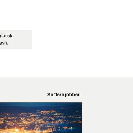
matisk
navn.
Se flere jobber