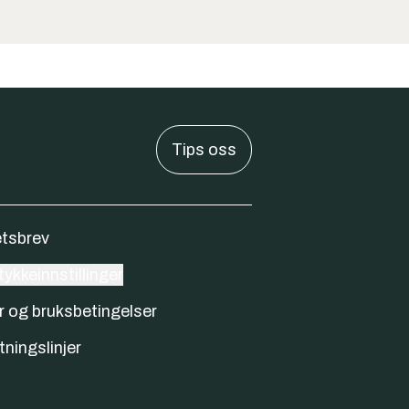
Tips oss
tsbrev
ykkeinnstillinger
r og bruksbetingelser
tningslinjer