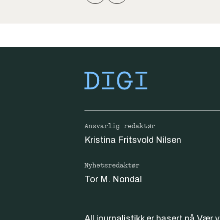
Ansvarlig redaktør
Kristina Fritsvold Nilsen
Nyhetsredaktør
Tor M. Nondal
All journalistikk er basert på
Vær 