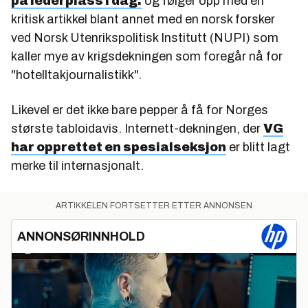
på lederplass i dag.
og følger opp med en
kritisk artikkel blant annet med en norsk forsker
ved Norsk Utenrikspolitisk Institutt (NUPI) som
kaller mye av krigsdekningen som foregår nå for
"hotelltakjournalistikk".
Likevel er det ikke bare pepper å få for Norges
største tabloidavis. Internett-dekningen, der
VG
har opprettet en spesialseksjon
er blitt lagt
merke til internasjonalt.
ARTIKKELEN FORTSETTER ETTER ANNONSEN
ANNONSØRINNHOLD