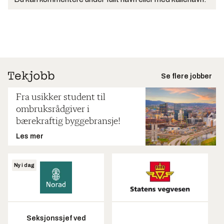
Se flere jobber
Fra usikker student til
ombruksrådgiver i
bærekraftig byggebransje!
Les mer
Ny i dag
Seksjonssjef ved