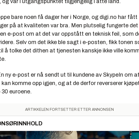
, og var i utgangspunktet tilgjengelig i åtte land.
ppe bare noen få dager her i Norge, og digi.no har fåt
ger på at kvaliteten var bra. Men plutselig fungerte det 
 en e-post om at det var oppstått en teknisk feil, som d
videre. Selv om det ikke ble sagt i e-posten, fikk tonen 
til å tolke det dithen at tjenesten kanskje ikke ville kom
te.
 En ny e-post er nå sendt ut til kundene av SkypeIn om at
 kan komme opp igjen, og at de derfor reverserer kjøpe
e 30 euroene.
ARTIKKELEN FORTSETTER ETTER ANNONSEN
ONSØRINNHOLD