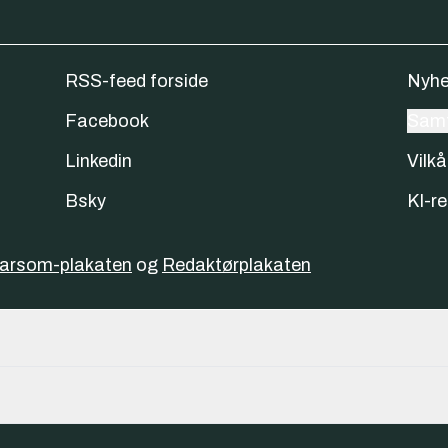
RSS-feed forside
Nyhe
Facebook
Samt
Linkedin
Vilkå
Bsky
KI-re
varsom-plakaten
og
Redaktørplakaten