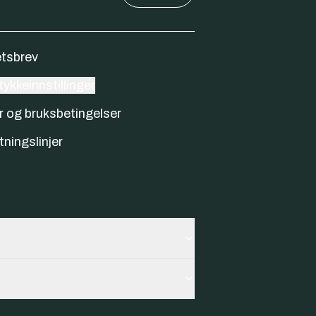
tsbrev
ykkeinnstillinger
r og bruksbetingelser
tningslinjer