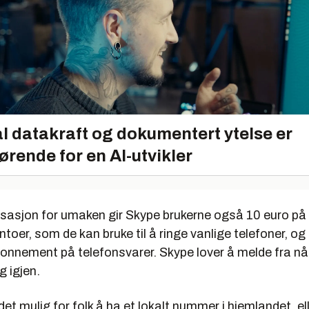
l datakraft og dokumentert ytelse er
ørende for en AI-utvikler
sjon for umaken gir Skype brukerne også 10 euro på
oer, som de kan bruke til å ringe vanlige telefoner, og 
nnement på telefonsvarer. Skype lover å melde fra nå
ig igjen.
det mulig for folk å ha et lokalt nummer i hjemlandet, el