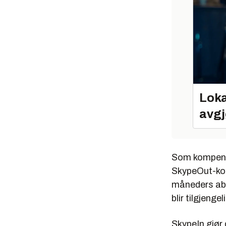
Loka
avgj
Som kompensa
SkypeOut-kont
måneders abo
blir tilgjengel
SkypeIn gjør 