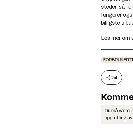
steder, så fo
fungerer også
billigste til
Les mer om 
FORBRUKERT
Del
Komme
Du må være in
oppretting av