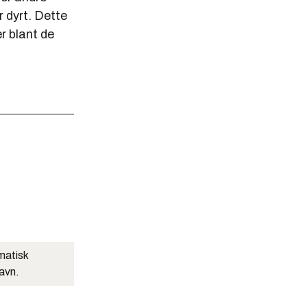
r dyrt. Dette
r blant de
matisk
navn.