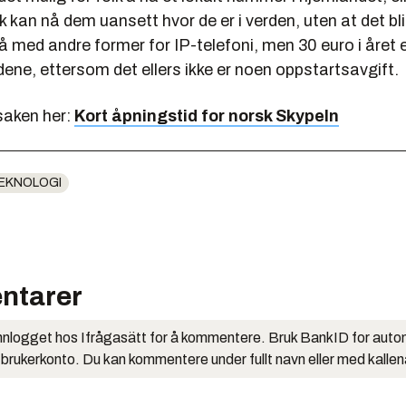
lk kan nå dem uansett hvor de er i verden, uten at det bli
 med andre former for IP-telefoni, men 30 euro i året e
budene, ettersom det ellers ikke er noen oppstartsavgift.
saken her:
Kort åpningstid for norsk SkypeIn
EKNOLOGI
ntarer
nlogget hos Ifrågasätt for å kommentere. Bruk BankID for auto
 brukerkonto. Du kan kommentere under fullt navn eller med kalle