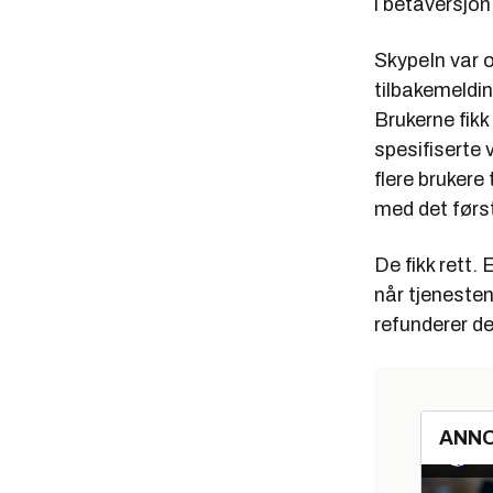
i betaversjon
SkypeIn var o
tilbakemeldin
Brukerne fikk
spesifiserte 
flere brukere 
med det førs
De fikk rett.
når tjenesten
refunderer d
ANN