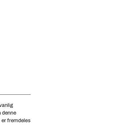
vanlig
en denne
n er fremdeles