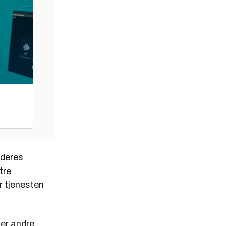
 deres
tre
r tjenesten
ler andre