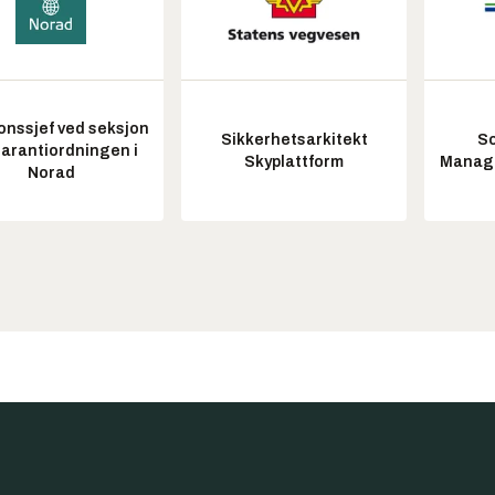
onssjef ved seksjon
Sikkerhetsarkitekt
So
garantiordningen i
Skyplattform
Manag
Norad