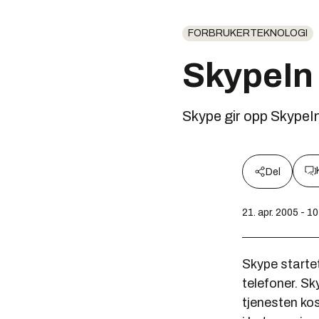
FORBRUKERTEKNOLOGI
SkypeIn 
Skype gir opp SkypeI
Del
21. apr. 2005 - 1
Skype startet
telefoner. Sk
tjenesten kos