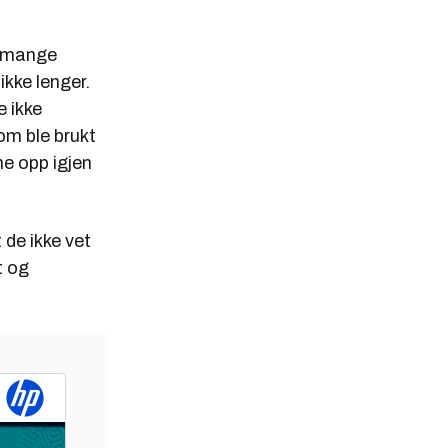
t mange
ikke lenger.
e ikke
som ble brukt
me opp igjen
 de ikke vet
t og