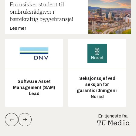
Fra usikker student til
ombruksrådgiver i
bærekraftig byggebransje!
Les mer
Seksjonssjef ved
Software Asset
seksjon for
Management (SAM)
garantiordningen i
Lead
Norad
En tjeneste fra