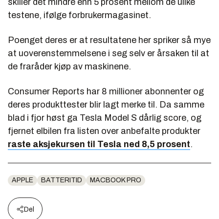
skiller det mindre enn 5 prosent mellom de ulike
testene, ifølge forbrukermagasinet.
Poenget deres er at resultatene her spriker så mye
at uoverenstemmelsene i seg selv er årsaken til at
de fraråder kjøp av maskinene.
Consumer Reports har 8 millioner abonnenter og
deres produkttester blir lagt merke til. Da samme
blad i fjor høst ga Tesla Model S dårlig score, og
fjernet elbilen fra listen over anbefalte produkter
raste aksjekursen til Tesla ned 8,5 prosent
.
APPLE
BATTERITID
MACBOOK PRO
Del