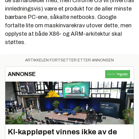
de samarbeider med, men Chrome OS vil (ihvertfall
innledningsvis) være et produkt for de aller minste
bærbare PC-ene, såkalte netbooks. Google
fortalte lite om maskinvarekrav utover dette, men
opplyste at både X86- og ARM-arkitektur skal
støttes.
ARTIKKELEN FORTSETTER ETTER ANNONSEN
ANNONSE
KI‑kappløpet vinnes ikke av de