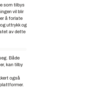
e som tilbys
ngen vil blir
er å forlate
og uttrykk og
atet av dette
 seg. Både
r, kan tilby
kkert også
 plattformer.