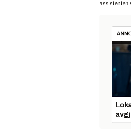
assistenten 
ANN
Loka
avgj