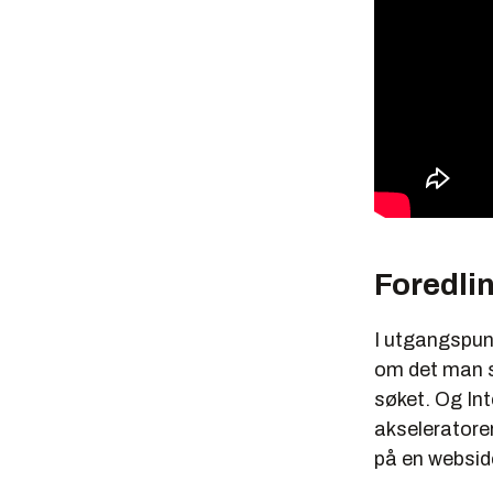
Foredli
I utgangspunk
om det man sø
søket. Og Int
akseleratorer
på en websid