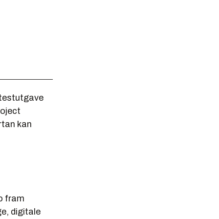
 testutgave
roject
artan kan
eo fram
e, digitale