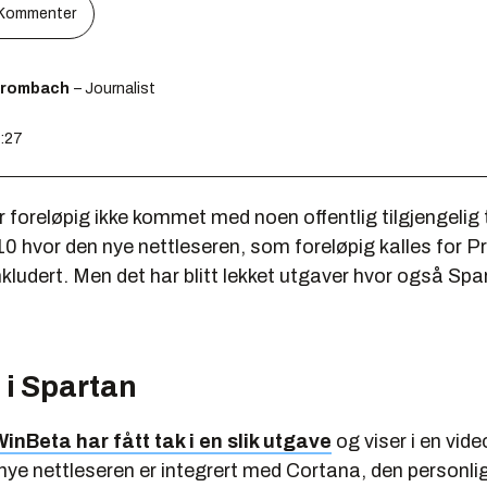
Kommenter
Brombach
– Journalist
1:27
 foreløpig ikke kommet med noen offentlig tilgjengelig
 hvor den nye nettleseren, som foreløpig kalles for P
nkludert. Men det har blitt lekket utgaver hvor også Sp
 i Spartan
inBeta har fått tak i en slik utgave
og viser i en vid
ye nettleseren er integrert med Cortana, den personlig