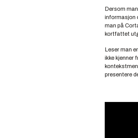
Dersom man b
informasjon o
man på Cortan
kortfattet ut
Leser man en
ikke kjenner 
kontekstmeny
presentere de