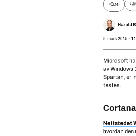
Del
Harald 
5. mars 2015 - 1
Microsoft har
av Windows 10
Spartan, er i
testes.
Cortana
Nettstedet W
hvordan den n