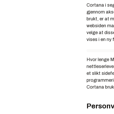
Cortana i seg
gjennom aksel
brukt, er at 
websiden man
velge at dis
vises i en ny 
Hvor lenge Mi
nettleserleve
et slikt side
programmerin
Cortana brukes
Personv