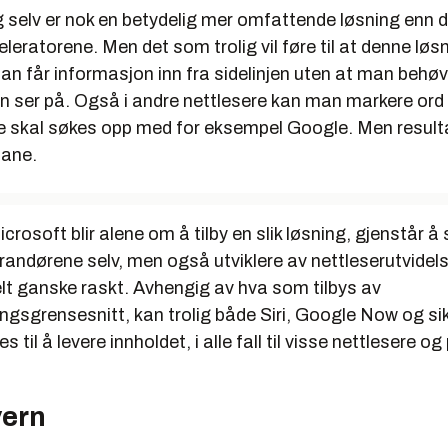
 selv er nok en betydelig mer omfattende løsning enn d
eratorene. Men det som trolig vil føre til at denne løsni
man får informasjon inn fra sidelinjen uten at man behøv
 ser på. Også i andre nettlesere kan man markere ord 
se skal søkes opp med for eksempel Google. Men result
fane.
crosoft blir alene om å tilby en slik løsning, gjenstår å
randørene selv, men også utviklere av nettleserutvidelse
felt ganske raskt. Avhengig av hva som tilbys av
gsgrensesnitt, kan trolig både Siri, Google Now og si
 til å levere innholdet, i alle fall til visse nettlesere og
ern