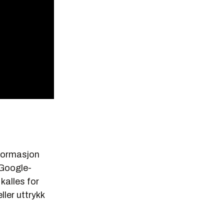
nformasjon
t Google-
kalles for
ler uttrykk