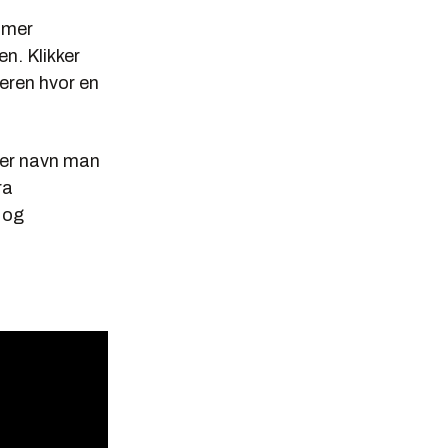
 mer
en. Klikker
seren hvor en
ler navn man
ra
 og