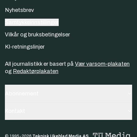
Nyhetsbrev
Samtykkeinnstillinger
Vilkår og bruksbetingelser
KI-retningslinjer
All journalistikk er basert på
Vær varsom-plakaten
og
Redaktørplakaten
Abonnement
Kontakt
© 1995-
2026
Teknisk Ukeblad Media AS