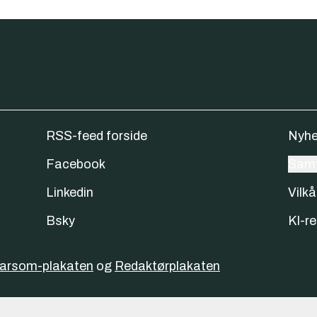
RSS-feed forside
Nyhe
Facebook
Samt
Linkedin
Vilkå
Bsky
KI-re
varsom-plakaten
og
Redaktørplakaten