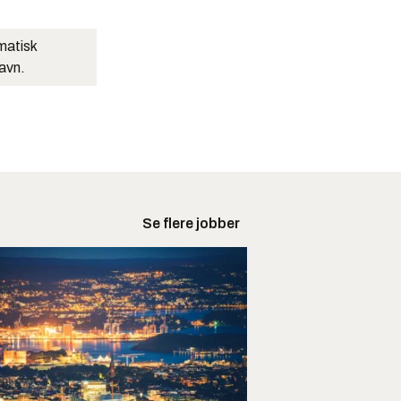
matisk
navn.
Se flere jobber