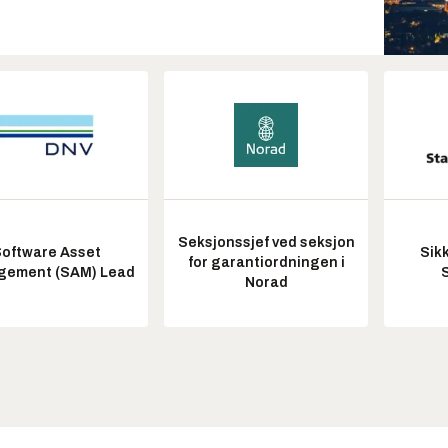
Seksjonssjef ved seksjon
oftware Asset
Sik
for garantiordningen i
ement (SAM) Lead
Norad