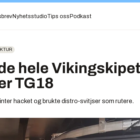
sbrev
Nyhetsstudio
Tips oss
Podkast
UKTUR
 de hele Vikingskipet
der TG18
rinter hacket og brukte distro-svitjser som rutere.