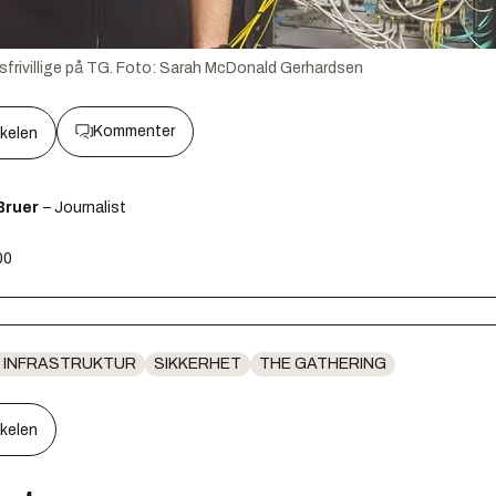
frivillige på TG.
Foto:
Sarah McDonald Gerhardsen
Kommenter
kkelen
Bruer
– Journalist
00
 INFRASTRUKTUR
SIKKERHET
THE GATHERING
kkelen