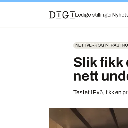
Ledige stillinger
Nyhet
NETTVERK OG INFRASTR
Slik fikk
nett un
Testet IPv6, fikk en p