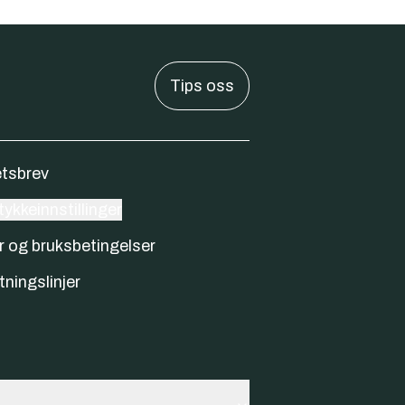
Tips oss
tsbrev
ykkeinnstillinger
r og bruksbetingelser
tningslinjer