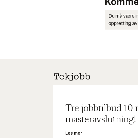
Komme
Du må være in
oppretting av
Tre jobbtilbud 10
masteravslutning!
Les mer