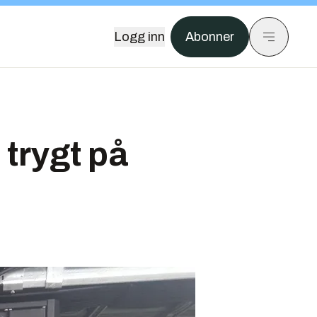
Logg inn
Abonner
 trygt på