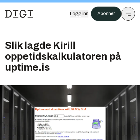
Logg inn
Abonner
Slik lagde Kirill
oppetidskalkulatoren på
uptime.is