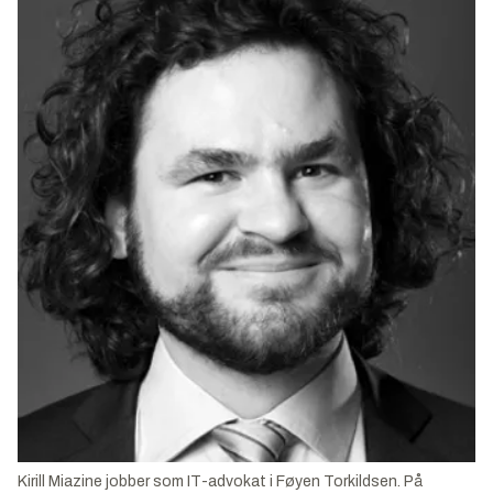
Kirill Miazine jobber som IT-advokat i Føyen Torkildsen. På