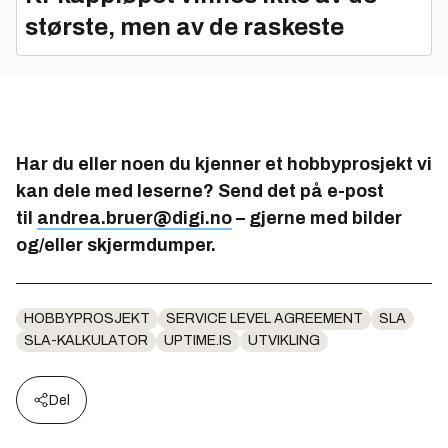
største, men av de raskeste
Har du eller noen du kjenner et hobbyprosjekt vi
kan dele med leserne? Send det på e-post
til
andrea.bruer@digi.no
– gjerne med bilder
og/eller skjermdumper.
HOBBYPROSJEKT
SERVICE LEVEL AGREEMENT
SLA
SLA-KALKULATOR
UPTIME.IS
UTVIKLING
Del