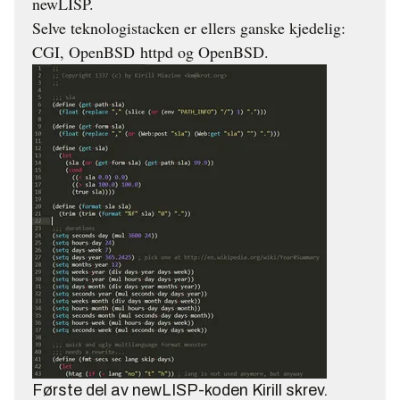
newLISP.
Selve teknologistacken er ellers ganske kjedelig:
CGI, OpenBSD httpd og OpenBSD.
Første del av newLISP-koden Kirill skrev.