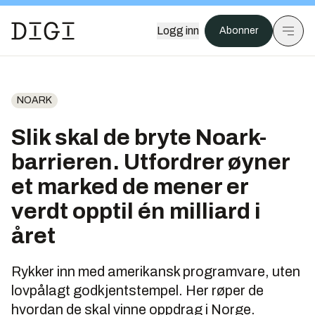
Logg inn
Abonner
NOARK
Slik skal de bryte Noark-
barrieren. Utfordrer øyner
et marked de mener er
verdt opptil én milliard i
året
Rykker inn med amerikansk programvare, uten
lovpålagt godkjentstempel. Her røper de
hvordan de skal vinne oppdrag i Norge.