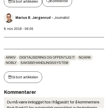
Kommenter
Gi bort artikkelen
Marius B. Jørgenrud
– Journalist
6. nov. 2018 - 09:05
ARKIV
DIGITALISERING OG OFFENTLIG IT
NOARK
NOBLY
SAKSBEHANDLINGSSYSTEM
Gi bort artikkelen
Kommentarer
Du må være innlogget hos Ifrågasätt for å kommentere.
Bruk BankID for automatisk oppretting av brukerkonto.