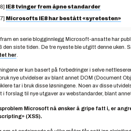
08]
IE8 tvinger frem åpne standarder
07]
Microsofts IE8 har bestått «syretesten»
 fram en serie blogginnlegg Microsoft-ansatte har pub
E8 den siste tiden. De tre nyeste ble utgitt denne uken. 
stet her
.
ningene er kun basert på forbedringer i selve nettleser
 bruk nye utvidelser av blant annet DOM (Document Obj
klere tar i bruk disse løsningene. Noen av disse utvidel
t i forslag til nye utgaver av webstandarder, blant anne
sproblem Microsoft nå ønsker å gripe fatt i, er ang
scripting» (XSS).