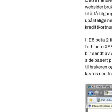
Dette handler
websider bruk
til å få tilga
upålitelige 
kredittkortn
I IE8 beta 2
forhindre XSS
blir sendt av
side basert p
til brukeren 
lastes ned fr