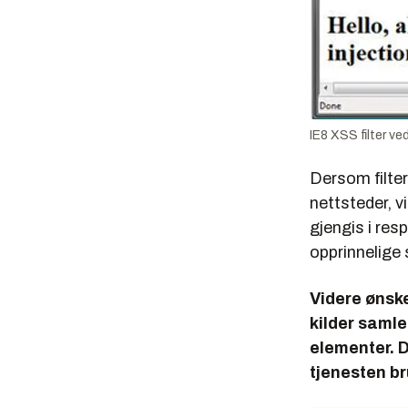
IE8 XSS filter ve
Dersom filte
nettsteder, v
gjengis i res
opprinnelige 
Videre ønske
kilder samle
elementer. D
tjenesten br