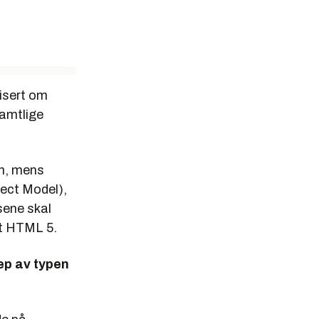
lisert om
Samtlige
en, mens
ect Model),
sene skal
t
HTML 5
.
rep av typen