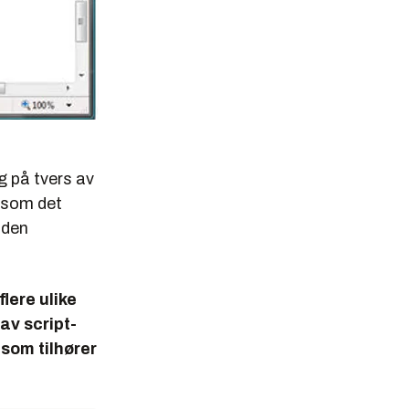
g på tvers av
ersom det
 den
lere ulike
av script-
 som tilhører