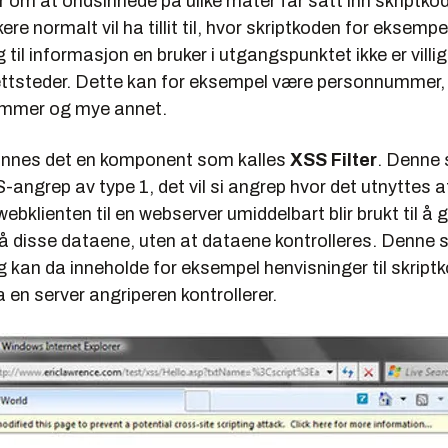
 om at ondsinnede på ulike måter får satt inn skriptko
ere normalt vil ha tillit til, hvor skriptkoden for eksemp
ng til informasjon en bruker i utgangspunktet ikke er villig t
nettsteder. Dette kan for eksempel være personnummer,
ummer og mye annet.
 finnes det en komponent som kalles
XSS Filter
. Denne 
-angrep av type 1, det vil si angrep hvor det utnyttes 
 webklienten til en webserver umiddelbart blir brukt til å
å disse dataene, uten at dataene kontrolleres. Denne si
og kan da inneholde for eksempel henvisninger til skrip
a en server angriperen kontrollerer.