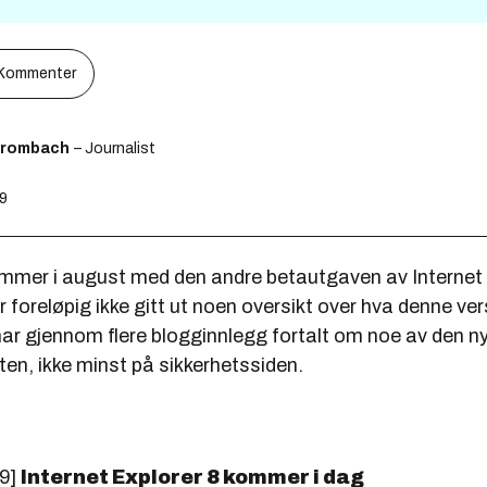
Kommenter
Brombach
– Journalist
09
mmer i august med den andre betautgaven av Internet 
 foreløpig ikke gitt ut noen oversikt over hva denne ver
har gjennom flere blogginnlegg fortalt om noe av den n
ten, ikke minst på sikkerhetssiden.
09]
Internet Explorer 8 kommer i dag