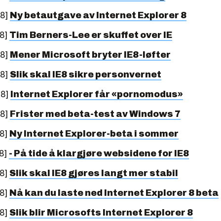
08]
Ny betautgave av Internet Explorer 8
08]
Tim Berners-Lee er skuffet over IE
08]
Mener Microsoft bryter IE8-løfter
08]
Slik skal IE8 sikre personvernet
08]
Internet Explorer får «pornomodus»
08]
Frister med beta-test av Windows 7
08]
Ny Internet Explorer-beta i sommer
8]
- På tide å klargjøre websidene for IE8
08]
Slik skal IE8 gjøres langt mer stabil
08]
Nå kan du laste ned Internet Explorer 8 beta
08]
Slik blir Microsofts Internet Explorer 8