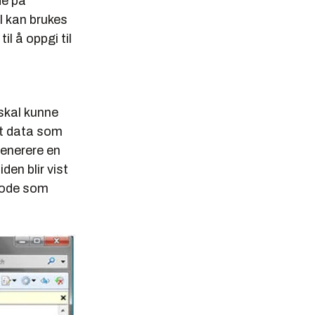
de på
el kan brukes
il å oppgi til
skal kunne
at data som
 generere en
den blir vist
tkode som