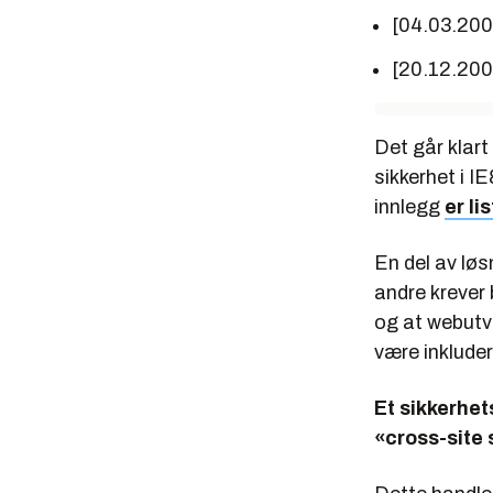
[04.03.20
[20.12.20
Det går klart
sikkerhet i I
innlegg
er li
En del av løs
andre krever
og at webutvi
være inkluder
Et sikkerhet
«cross-site 