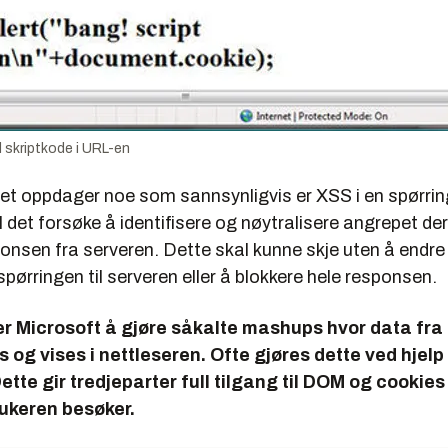
d skriptkode i URL-en
ret oppdager noe som sannsynligvis er XSS i en spørrin
il det forsøke å identifisere og nøytralisere angrepet d
ponsen fra serveren. Dette skal kunne skje uten å endre
spørringen til serveren eller å blokkere hele responsen.
r Microsoft å gjøre såkalte mashups hvor data fra f
s og vises i nettleseren. Ofte gjøres dette ved hjelp 
ette gir tredjeparter full tilgang til DOM og cookies
ukeren besøker.