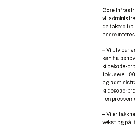
Core Infrastru
vil administ
deltakere fra
andre interes
– Vi utvider 
kan ha behov
kildekode-pro
fokusere 100 
og administra
kildekode-pro
i en pressem
– Vi er takkn
vekst og påli