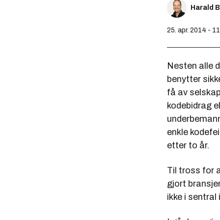
Harald 
25. apr. 2014 - 1
Nesten alle 
benytter sik
få av selskap
kodebidrag e
underbemanne
enkle kodefe
etter to år.
Til tross for
gjort bransj
ikke i sentral