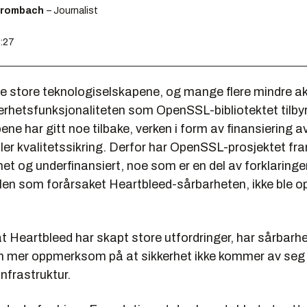
Brombach
– Journalist
1:27
de store teknologiselskapene, og mange flere mindre ak
kerhetsfunksjonaliteten som OpenSSL-bibliotektet tilby
ene har gitt noe tilbake, verken i form av finansiering a
ller kvalitetssikring. Derfor har OpenSSL-prosjektet f
t og underfinansiert, noe som er en del av forklaringe
ilen som forårsaket Heartbleed-sårbarheten, ikke ble o
 at Heartbleed har skapt store utfordringer, har sårbar
en mer oppmerksom på at sikkerhet ikke kommer av seg s
 infrastruktur.