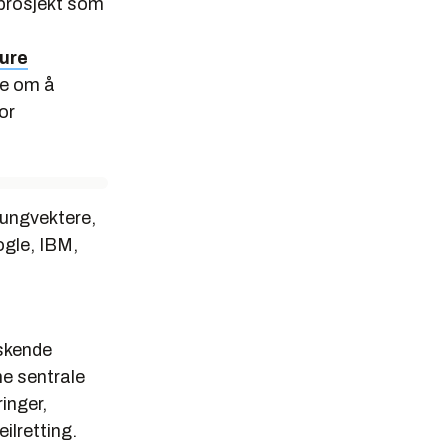
 prosjekt som
ture
de om å
or
tungvektere,
ogle, IBM,
askende
ne sentrale
inger,
ilretting.