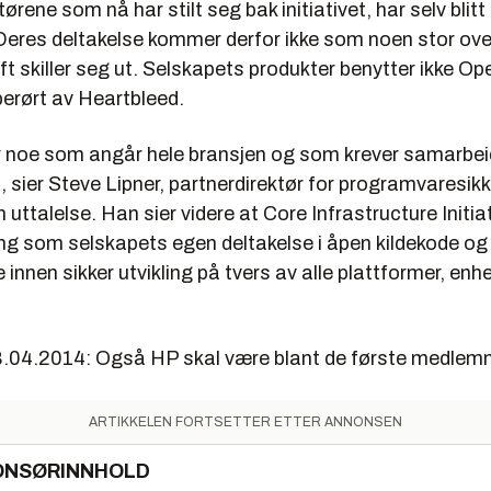
rene som nå har stilt seg bak initiativet, har selv blitt
Deres deltakelse kommer derfor ikke som noen stor ove
t skiller seg ut. Selskapets produkter benytter ikke O
berørt av Heartbleed.
er noe som angår hele bransjen og som krever samarbei
, sier Steve Lipner, partnerdirektør for programvaresik
 uttalelse. Han sier videre at Core Infrastructure Initiat
g som selskapets egen deltakelse i åpen kildekode o
 innen sikker utvikling på tvers av alle plattformer, enh
8.04.2014: Også HP skal være blant de første medle
ARTIKKELEN FORTSETTER ETTER ANNONSEN
ONSØRINNHOLD