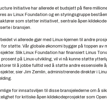
cture Initiative har allerede et budsjett på flere millione
reres av Linux Foundation og en styringsgruppe beståe
 aktører som støtter initiativet, sentrale åpen kildekode
serte i bransjen.
arbeidet vi allerede gjør med Linux-kjernen til andre pros
 for støtte. Vår globale økonomi bygger på toppen av
sjekter. Slik Linux Foundation har finansiert Linus Torva
prosent på Linux-utvikling, vil vi nå kunne støtte ytterli
torer til å jobbe fulltid ved å støtte andre essensielle 
sjekter, sier Jim Zemlin, administrerende direktør i Li
elding.
emlige for innsatsviljen til disse bransjelederne om å sik
telighet for kritiske åpen kildekodeprosjekter som Ope