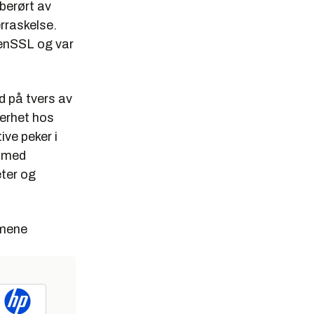
 berørt av
rraskelse.
penSSL og var
d på tvers av
kerhet hos
ive peker i
g med
eter og
mmene