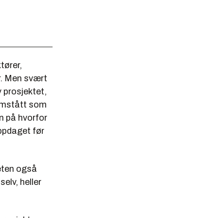
tører,
r. Men svært
v prosjektet,
ramstått som
n på hvorfor
ppdaget før
heten også
elv, heller