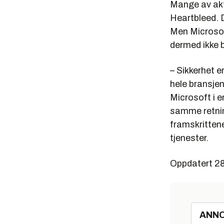
Mange av aktø
Heartbleed. 
Men Microsof
dermed ikke 
– Sikkerhet 
hele bransjen
Microsoft i en
samme retnin
framskrittene
tjenester.
Oppdatert 2
ANN