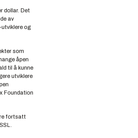
r dollar. Det
nde av
-utviklere og
jekter som
 mange åpen
ld til å kunne
gere utviklere
åpen
nux Foundation
re fortsatt
nSSL.