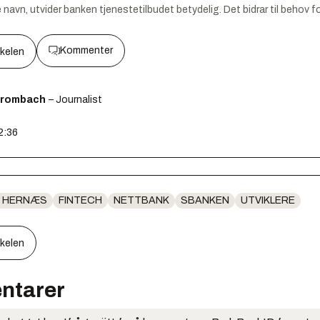
vn, utvider banken tjenestetilbudet betydelig. Det bidrar til behov for 
Kommenter
kkelen
Brombach
– Journalist
2:36
R HERNÆS
FINTECH
NETTBANK
SBANKEN
UTVIKLERE
kkelen
ntarer