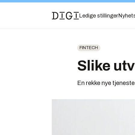
Ledige stillinger
Nyhet
FINTECH
Slike ut
En rekke nye tjeneste