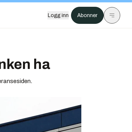
Logg inn
Abonner
anken ha
veransesiden.