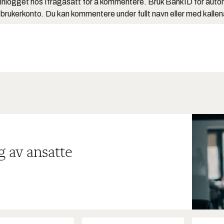
nlogget hos Ifrågasätt for å kommentere. Bruk BankID for auto
 brukerkonto. Du kan kommentere under fullt navn eller med kalle
g av ansatte