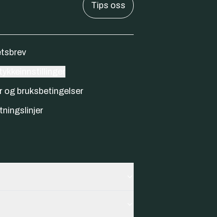
Tips oss
tsbrev
ykkeinnstillinger
r og bruksbetingelser
tningslinjer