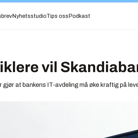
sbrev
Nyhetsstudio
Tips oss
Podkast
viklere vil Skandiab
r gjør at bankens IT-avdeling må øke kraftig på le