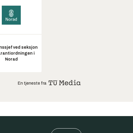
nssjef ved seksjon
arantiordningen i
Norad
En tjeneste fra