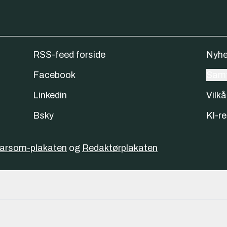
RSS-feed forside
Nyhe
Facebook
Samt
Linkedin
Vilkå
Bsky
KI-re
varsom-plakaten
og
Redaktørplakaten