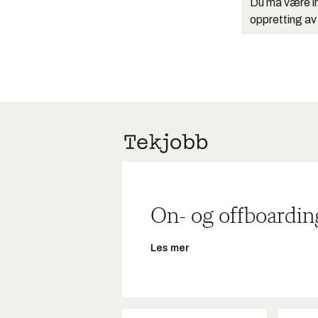
Du må være in
oppretting av
On- og offboardin
Les mer