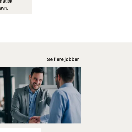
matisk
navn.
Se flere jobber