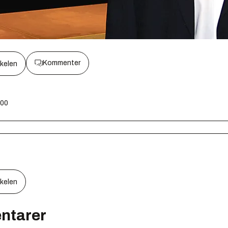
Kommenter
kkelen
:00
kkelen
ntarer