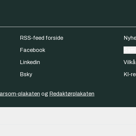
RSS-feed forside
Nyhe
Facebook
Samt
Linkedin
Vilkå
Bsky
KI-re
varsom-plakaten
og
Redaktørplakaten