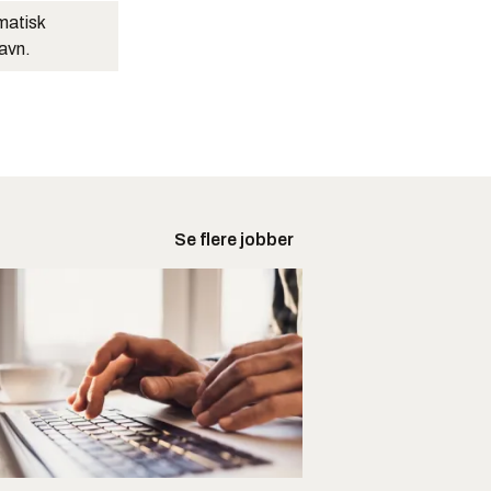
matisk
navn.
Se flere jobber