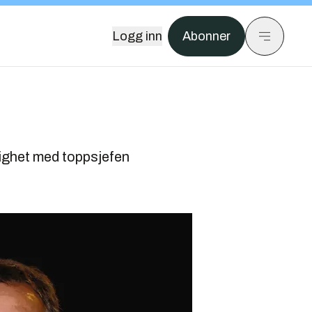
Logg inn
Abonner
nighet med toppsjefen