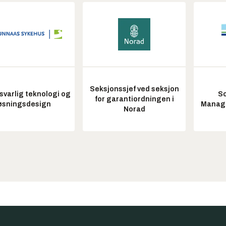
Seksjonssjef ved seksjon
varlig teknologi og
So
for garantiordningen i
øsningsdesign
Manag
Norad