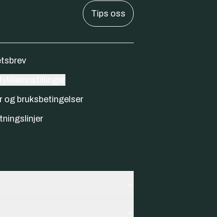
Tips oss
tsbrev
ykkeinnstillinger
r og bruksbetingelser
tningslinjer