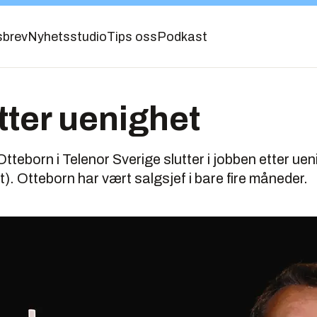
sbrev
Nyhetsstudio
Tips oss
Podkast
etter uenighet
tteborn i Telenor Sverige slutter i jobben etter ue
). Otteborn har vært salgsjef i bare fire måneder.