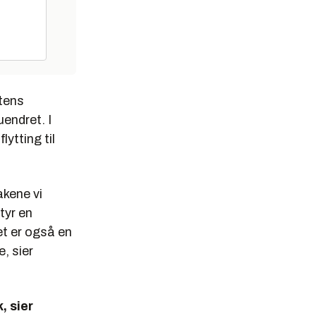
etens
uendret. I
ytting til
akene vi
tyr en
det er også en
e, sier
, sier