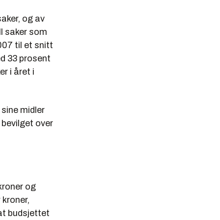
aker, og av
all saker som
7 til et snitt
ed 33 prosent
 i året i
 sine midler
bevilget over
 kroner og
 kroner,
t budsjettet