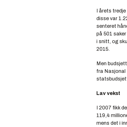
I årets tred
disse var 1.2
senteret hånd
på 501 saker
i snitt, og s
2015.
Men budsjette
fra Nasjonal
statsbudsjet
Lav vekst
I 2007 fikk de
119,4 millione
mens det i i