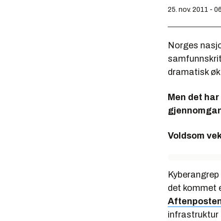
25. nov. 2011 - 0
Norges nasjo
samfunnskrit
dramatisk øk
Men det har 
gjennomgang
Voldsom vek
Kyberangrep m
det kommet e
Aftenposte
infrastruktu