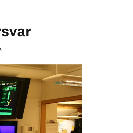
rsvar
.