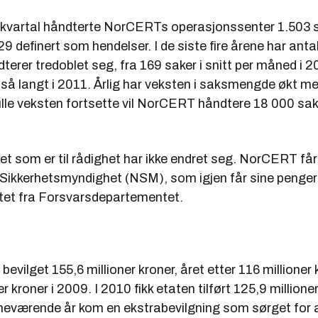
je kvartal håndterte NorCERTs operasjonssenter 1.503 s
29 definert som hendelser. I de siste fire årene har ant
terer tredoblet seg, fra 169 saker i snitt per måned i 200
 så langt i 2011. Årlig har veksten i saksmengde økt m
kulle veksten fortsette vil NorCERT håndtere 18 000 saker
t som er til rådighet har ikke endret seg. NorCERT får
 Sikkerhetsmyndighet (NSM), som igjen får sine penger 
tet fra Forsvarsdepartementet.
 bevilget 155,6 millioner kroner, året etter 116 millioner
r kroner i 2009. I 2010 fikk etaten tilført 125,9 millioner
nneværende år kom en ekstrabevilgning som sørget for a