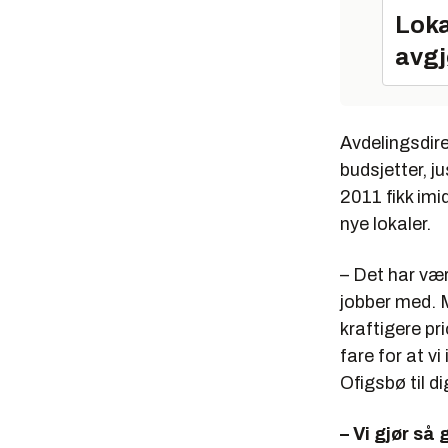
Loka
avgj
Avdelingsdire
budsjetter, j
2011 fikk imi
nye lokaler.
– Det har vær
jobber med. 
kraftigere pri
fare for at v
Ofigsbø til di
– Vi gjør så 