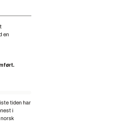
t
d en
mført.
iste tiden har
nest i
 norsk