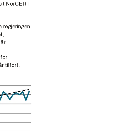
il at NorCERT
a regjeringen
t,
år.
 for
 tilført.