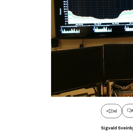
Del
Sigvald Svein