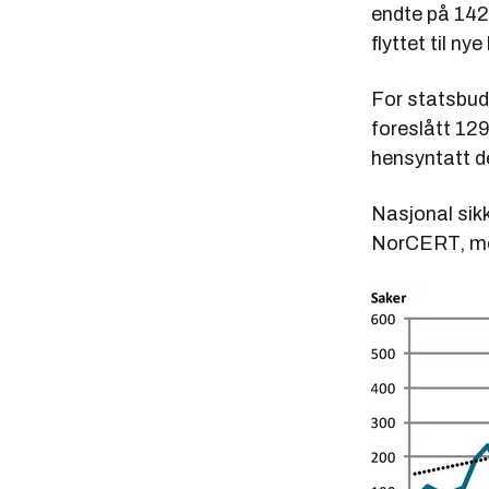
endte på 142 
flyttet til nye
For statsbuds
foreslått 129
hensyntatt d
Nasjonal sikk
NorCERT, men