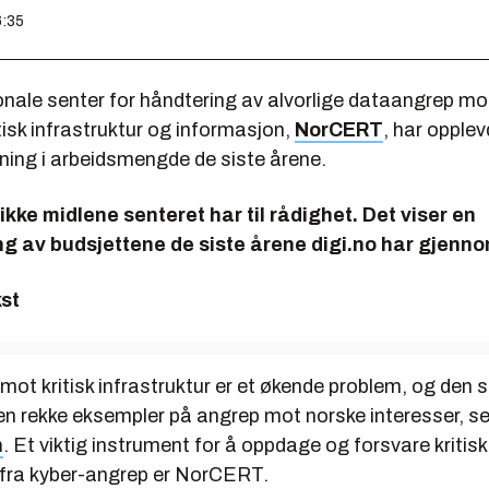
6:35
nale senter for håndtering av alvorlige dataangrep mo
isk infrastruktur og informasjon,
NorCERT
, har opplev
ning i arbeidsmengde de siste årene.
ikke midlene senteret har til rådighet. Det viser en
 av budsjettene de siste årene digi.no har gjenno
st
ot kritisk infrastruktur er et økende problem, og den s
n rekke eksempler på angrep mot norske interesser, se
n
. Et viktig instrument for å oppdage og forsvare kritisk
r fra kyber-angrep er NorCERT.