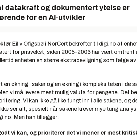
l datakraft og dokumentert ytelse er
ørende for en AI-utvikler
ktør Eiliv Ofigsbø i NorCert bekrefter til digi.no at enh
ustert for prisvekst, siden 2005-2006 har vært omtrent 
dlertid enheten en større ekstrabevilgning som følge av fl
t en økning i saker og en økning i kompleksiteten i de s
Men vi må levere mest mulig valuta for pengene. Det be
oritering. Vi kan ikke gå like tungt inn i alle sakene, og 
i ikke ser alt, spesielt når sakene krever mye tung analys
gi.no. Men han tillegger:
godt vi kan, og prioriterer det vi mener er mest kritisk