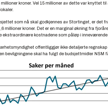
millioner kroner. Vel 15 millioner av dette var knyttet t
 lokaler.
jettet som nå skal godkjennes av Stortinget, er det fr
,6 millioner kroner. Det er en marginal økning fra fjoråre
e ekstraordinære kostnadene som påløp i inneværende 
erhetsmyndighet offentliggjør ikke detaljerte regnskap
 bevilgningene skal ha fulgt de budsjettmidler NSM får