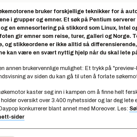
økemotorene bruker forskjellige teknikker for å au
fene i grupper og emner. Et søk på Pentium serverer
ff og en emnesortering på stikkord som Linux, Intel 
foten gir emner som reise, turer, galleri og Norge. 
e, og stikkeordene er ikke alltid så differensierend
 kan være en svært nyttig hjelp når du skal lete på
n annen brukervennlige mulighet: Et trykk på "preview-
dsvisning av siden du kan gå til uten å forlate søkemo
søkemotor kaster seg inn i kampen om å finne helt fers
lder oversikt over 3.400 nyhetssider og lar deg lete e
. Daypop konkurrerer blant annet med Moreover. Les:
Sø
nett-sider