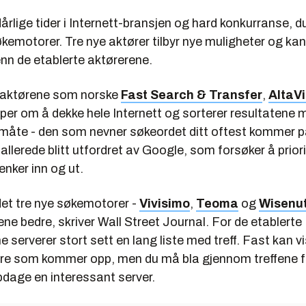
 dårlige tider i Internett-bransjen og hard konkurranse, 
kemotorer. Tre nye aktører tilbyr nye muligheter og ka
nn de etablerte aktørerene.
 aktørene som norske
Fast Search & Transfer
,
AltaV
er om å dekke hele Internett og sorterer resultatene 
e måte - den som nevner søkeordet ditt oftest kommer p
allerede blitt utfordret av Google, som forsøker å priori
nker inn og ut.
t tre nye søkemotorer -
Vivisimo
,
Teoma
og
Wisenu
fene bedre, skriver Wall Street Journal. For de etablerte
serverer stort sett en lang liste med treff. Fast kan v
vere som kommer opp, men du må bla gjennom treffene f
pdage en interessant server.