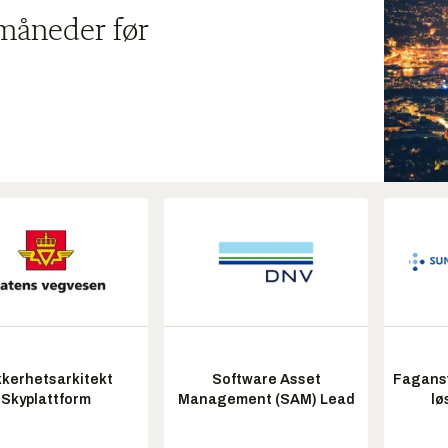
 måneder før
kkerhetsarkitekt
Software Asset
Fagansv
Skyplattform
Management (SAM) Lead
lø