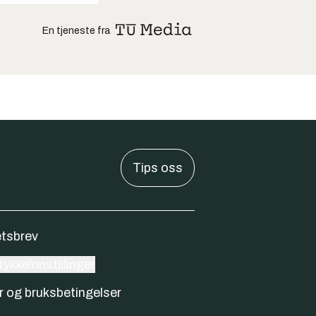
En tjeneste fra
Tips oss
tsbrev
ykkeinnstillinger
r og bruksbetingelser