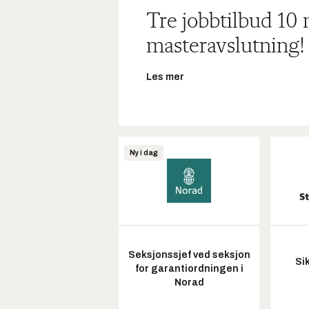
Tre jobbtilbud 10
masteravslutning!
Les mer
Ny i dag
Seksjonssjef ved seksjon
Si
for garantiordningen i
Norad