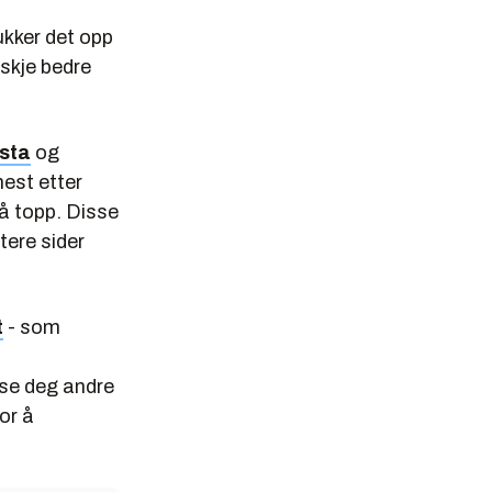
dukker det opp
nskje bedre
ista
og
mest etter
å topp. Disse
tere sider
t
- som
ise deg andre
or å