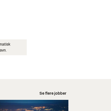
matisk
navn.
Se flere jobber