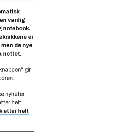
tomatisk
 en vanlig
og notebook.
Teknikkene er
e, men de nye
 nettet.
knappen" gir
toren.
ke nyheter.
tter helt
k etter helt