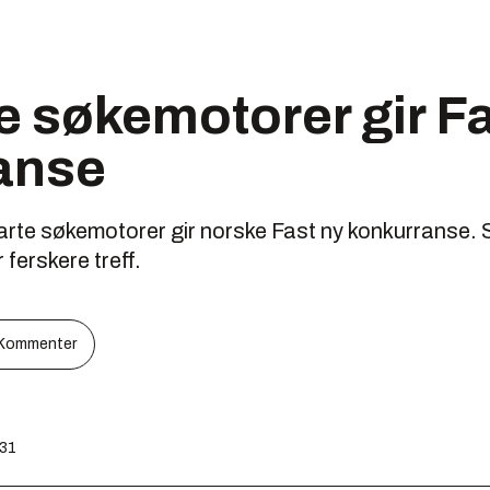
 søkemotorer gir F
anse
rte søkemotorer gir norske Fast ny konkurranse.
r ferskere treff.
Kommenter
:31