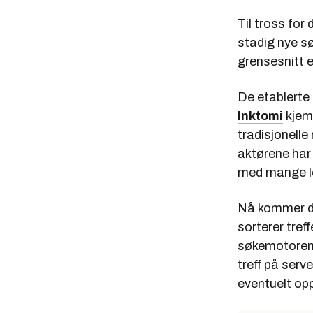
Til tross for
stadig nye sø
grensesnitt e
De etablerte
Inktomi
kjemp
tradisjonell
aktørene har 
med mange le
Nå kommer de
sorterer tref
søkemotorene 
treff på ser
eventuelt op