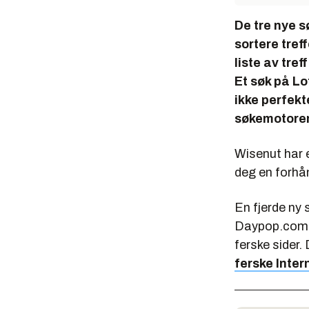
De tre nye s
sortere tref
liste av tre
Et søk på Lo
ikke perfekt
søkemotorene
Wisenut har e
deg en forhån
En fjerde ny 
Daypop.com ho
ferske sider
ferske Inter