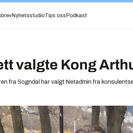
sbrev
Nyhetsstudio
Tips oss
Podkast
t valgte Kong Arth
n fra Sogndal har valgt Netadmin fra konsulents