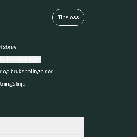
Tips oss
tsbrev
ykkeinnstillinger
r og bruksbetingelser
tningslinjer