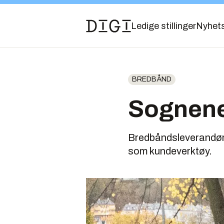
Ledige stillinger
Nyhet
BREDBÅND
Sognenet
Bredbåndsleverandøre
som kundeverktøy.