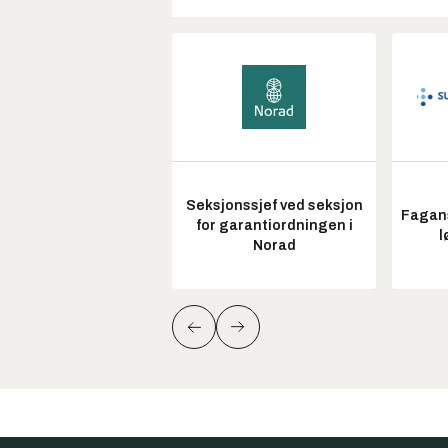
Seksjonssjef ved seksjon
Fagans
for garantiordningen i
l
Norad