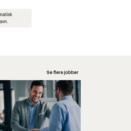
matisk
navn.
Se flere jobber