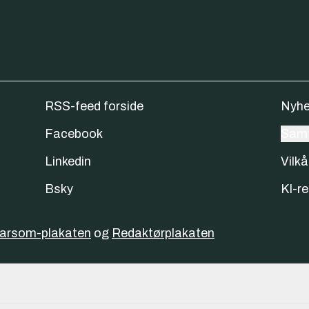
RSS-feed forside
Nyhe
Facebook
Samt
Linkedin
Vilkå
Bsky
KI-re
varsom-plakaten
og
Redaktørplakaten