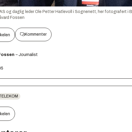
S og daglig leder Ole Petter Hatlevoll i Sognenett, her fotografert i 
åvard Fossen
Kommenter
kkelen
Fossen
– Journalist
05
TELEKOM
kkelen