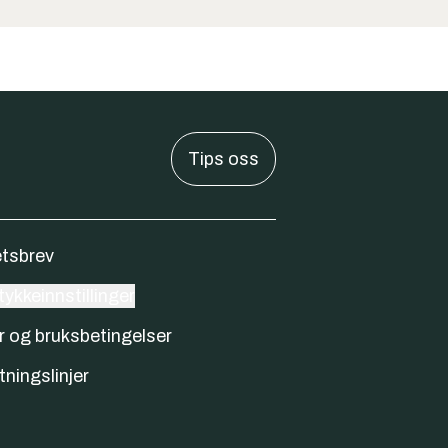
Tips oss
tsbrev
ykkeinnstillinger
r og bruksbetingelser
tningslinjer