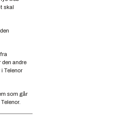
t skal
 den
fra
r den andre
 i Telenor
hvem som går
 Telenor.