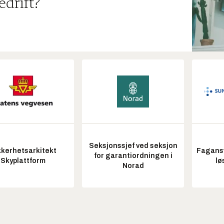
edrift?
Seksjonssjef ved seksjon
kkerhetsarkitekt
Fagansv
for garantiordningen i
Skyplattform
lø
Norad