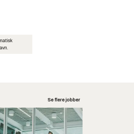
matisk
navn.
Se flere jobber