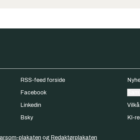
RSS-feed forside
Nyhe
Facebook
Samt
Linkedin
Vilkå
Bsky
KI-re
varsom-plakaten
og
Redaktørplakaten