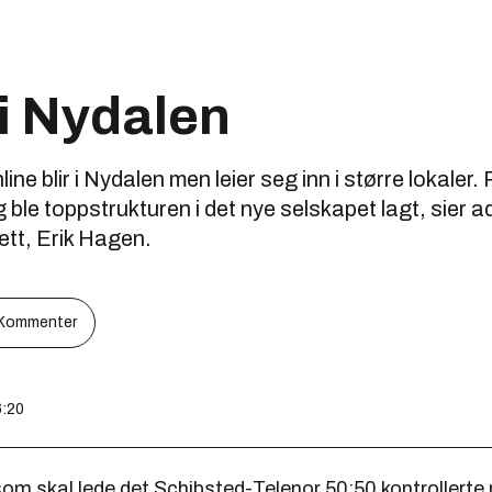
 i Nydalen
ne blir i Nydalen men leier seg inn i større lokaler.
 ble toppstrukturen i det nye selskapet lagt, sier 
ett, Erik Hagen.
Kommenter
6:20
som skal lede det Schibsted-Telenor 50:50 kontrollerte