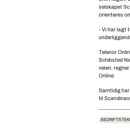
selskapet Sca
orienteres o
- Vi har lagt
underliggende
Telenor Onli
Schibsted Ne
veien, regner
Online.
Samtidig har 
til Scandinav
BEDRIFTSTEK