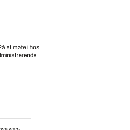
 På et møte i hos
administrerende
 nye web-