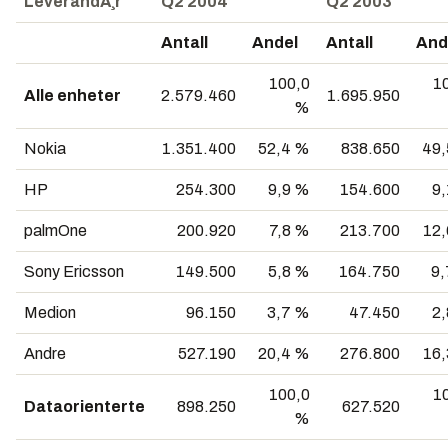
LeverandÃ¸r
Q2 2004
Q2 2003
Antall
Andel
Antall
An
100,0
1
Alle enheter
2.579.460
1.695.950
%
Nokia
1.351.400
52,4 %
838.650
49,
HP
254.300
9,9 %
154.600
9
palmOne
200.920
7,8 %
213.700
12
Sony Ericsson
149.500
5,8 %
164.750
9
Medion
96.150
3,7 %
47.450
2
Andre
527.190
20,4 %
276.800
16
100,0
1
Dataorienterte
898.250
627.520
%