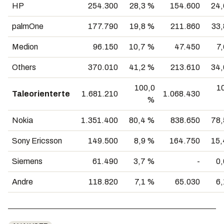
HP
254.300
28,3 %
154.600
24,
palmOne
177.790
19,8 %
211.860
33
Medion
96.150
10,7 %
47.450
7
Others
370.010
41,2 %
213.610
34,
100,0
1
Taleorienterte
1.681.210
1.068.430
%
Nokia
1.351.400
80,4 %
838.650
78,
Sony Ericsson
149.500
8,9 %
164.750
15,
Siemens
61.490
3,7 %
-
0
Andre
118.820
7,1 %
65.030
6