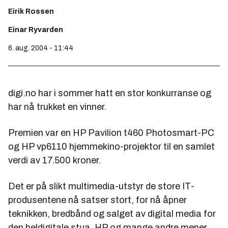
Eirik Rossen
Einar Ryvarden
6. aug. 2004 - 11:44
digi.no har i sommer hatt en stor konkurranse og
har nå trukket en vinner.
Premien var en HP Pavilion t460 Photosmart-PC
og HP vp6110 hjemmekino-projektor til en samlet
verdi av 17.500 kroner.
Det er på slikt multimedia-utstyr de store IT-
produsentene nå satser stort, for nå åpner
teknikken, bredbånd og salget av digital media for
den heldigitale stua. HP og mange andre mener