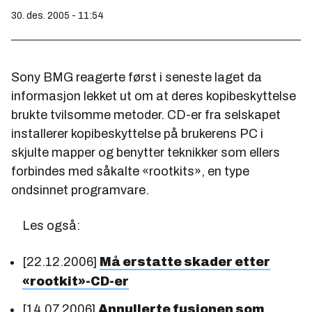
30. des. 2005 - 11:54
Sony BMG reagerte først i seneste laget da
informasjon lekket ut om at deres kopibeskyttelse
brukte tvilsomme metoder. CD-er fra selskapet
installerer kopibeskyttelse på brukerens PC i
skjulte mapper og benytter teknikker som ellers
forbindes med såkalte «rootkits», en type
ondsinnet programvare.
Les også:
[22.12.2006]
Må erstatte skader etter
«rootkit»-CD-er
[14.07.2006]
Annullerte fusjonen som