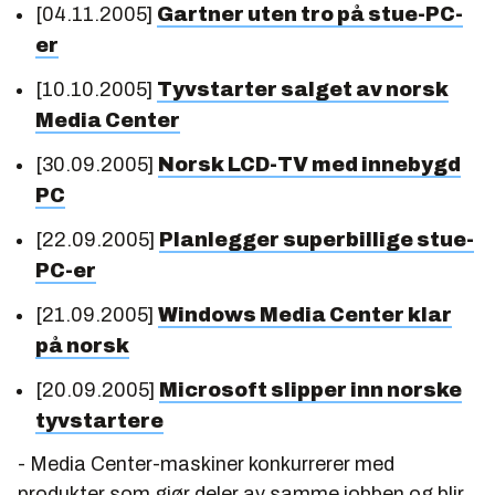
[04.11.2005]
Gartner uten tro på stue-PC-
er
[10.10.2005]
Tyvstarter salget av norsk
Media Center
[30.09.2005]
Norsk LCD-TV med innebygd
PC
[22.09.2005]
Planlegger superbillige stue-
PC-er
[21.09.2005]
Windows Media Center klar
på norsk
[20.09.2005]
Microsoft slipper inn norske
tyvstartere
- Media Center-maskiner konkurrerer med
produkter som gjør deler av samme jobben og blir