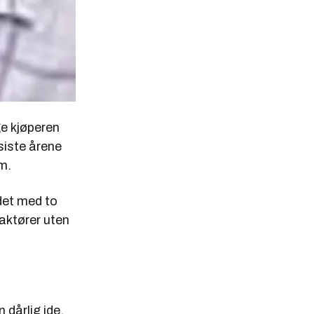
ge kjøperen
siste årene
m.
edet med to
 aktører uten
 dårlig ide,