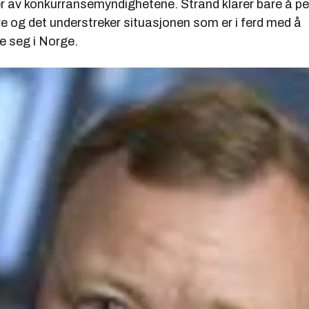
r av konkurransemyndighetene. Strand klarer bare å pe
e og det understreker situasjonen som er i ferd med å
re seg i Norge.