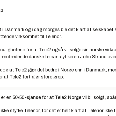
13
tt i Danmark og i dag morges ble det klart at selskapet 
tende virksomhet til Telenor.
ulighetene for at Tele2 også vil selge sin norske virk
fremtredende danske teleanalytikeren John Strand overf
og at Tele2 gjør det bedre i Norge enn i Danmark, men
 at Tele2 fort gjør store grep.
t er en 50/50-sjanse for at Tele2 Norge vil bli solgt, spå
 ikke styrke Telenor, for det er helt klart at Telenor ikke få