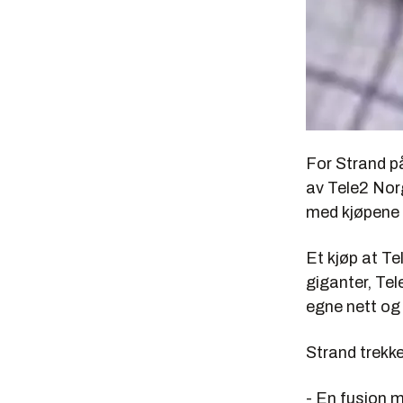
For Strand på
av Tele2 Nor
med kjøpene 
Et kjøp at Te
giganter, Tel
egne nett og 
Strand trekk
- En fusjon m