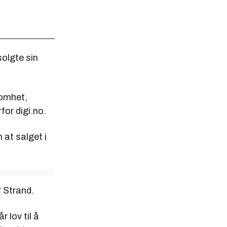
solgte sin
somhet,
or digi.no.
 at salget i
r Strand.
r lov til å