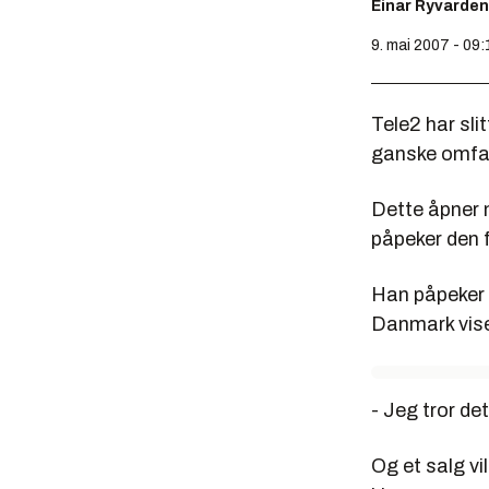
Einar Ryvarden
9. mai 2007 - 09:
Tele2 har sli
ganske omfat
Dette åpner m
påpeker den 
Han påpeker d
Danmark viser
- Jeg tror de
Og et salg vil