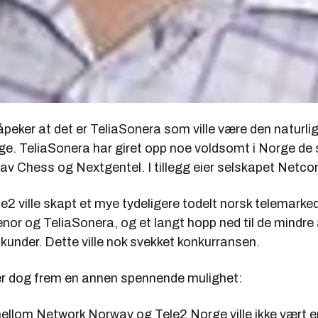
peker at det er TeliaSonera som ville være den naturli
ge. TeliaSonera har giret opp noe voldsomt i Norge de 
av Chess og Nextgentel. I tillegg eier selskapet Netco
le2 ville skapt et mye tydeligere todelt norsk telemark
enor og TeliaSonera, og et langt hopp ned til de mindre
kunder. Dette ville nok svekket konkurransen.
er dog frem en annen spennende mulighet:
ellom Network Norway og Tele2 Norge ville ikke vært en