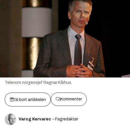
Telenors norgessjef Ragnar Kårhus.
Kommenter
Gi bort artikkelen
Varog Kervarec
– Fagredaktør