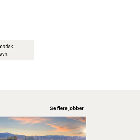
matisk
navn.
Se flere jobber