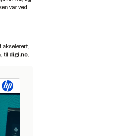
isen var ved
t akselerert,
n
, til
digi.no
.