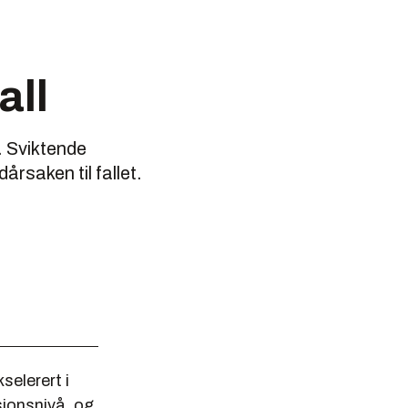
all
. Sviktende
årsaken til fallet.
elerert i
sjonsnivå, og