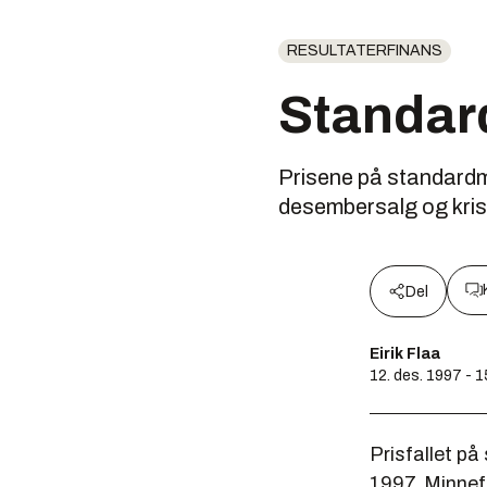
RESULTATERFINANS
Standardm
Prisene på standardmi
desembersalg og krisen
Del
Eirik Flaa
12. des. 1997 - 
Prisfallet p
1997. Minnef