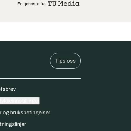
En tjeneste fra
Tips oss
tsbrev
ykkeinnstillinger
r og bruksbetingelser
tningslinjer