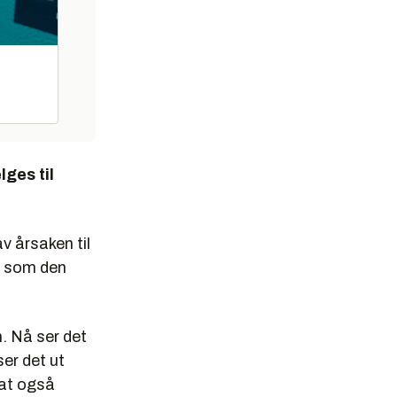
lges til
v årsaken til
er som den
. Nå ser det
ser det ut
 at også