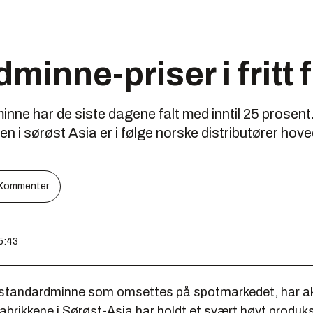
inne-priser i fritt f
nne har de siste dagene falt med inntil 25 prosent
 i sørøst Asia er i følge norske distributører hoved
Kommenter
15:43
å standardminne som omsettes på spotmarkedet, har aks
abrikkene i Sørøst-Asia har holdt et svært høyt produk