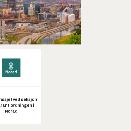
nssjef ved seksjon
arantiordningen i
Norad