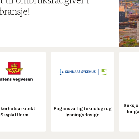
t til ombruksrådgiver i
bransje!
Seksjo
kkerhetsarkitekt
Fagansvarlig teknologi og
for g
Skyplattform
løsningsdesign