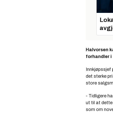
Loka
avgj
Halvorsen ka
forhandler i 
Innkjøpssjef
det sterke pr
store salgs
- Tidligere 
ut til at dett
som om novem