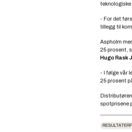
teknologiske
- For det før
tillegg til k
Aspholm mener
25 prosent, 
Hugo Rask 
- I følge vår
25 prosent på
Distributøre
spotprisene p
RESULTATERF