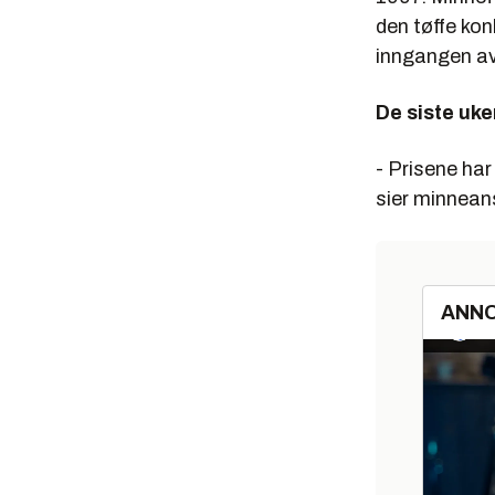
den tøffe kon
inngangen av
De siste uke
- Prisene har
sier minnean
ANN