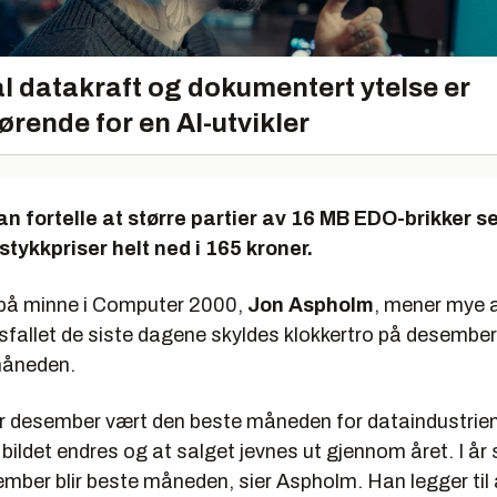
l datakraft og dokumentert ytelse er
ørende for en AI-utvikler
n fortelle at større partier av 16 MB EDO-brikker se
stykkpriser helt ned i 165 kroner.
 på minne i Computer 2000,
Jon Aspholm
, mener mye a
isfallet de siste dagene skyldes klokkertro på desemb
måneden.
har desember vært den beste måneden for dataindustrien
e bildet endres og at salget jevnes ut gjennom året. I år 
ber blir beste måneden, sier Aspholm. Han legger til