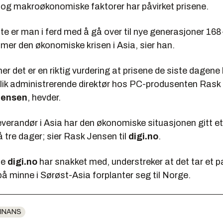
 og makroøkonomiske faktorer har påvirket prisene.
ste er man i ferd med å gå over til nye generasjoner 168
ommer den økonomiske krisen i Asia, sier han.
 det er en riktig vurdering at prisene de siste dagene 
slik administrerende direktør hos PC-produsenten Rask
Jensen
, hevder.
 leverandør i Asia har den økonomiske situasjonen gitt et 
 tre dager; sier Rask Jensen til
digi.no
.
ne
digi.no
har snakket med, understreker at det tar et p
å minne i Sørøst-Asia forplanter seg til Norge.
INANS