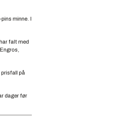
-pins minne. I
har falt med
 Engros,
prisfall på
ar dager før