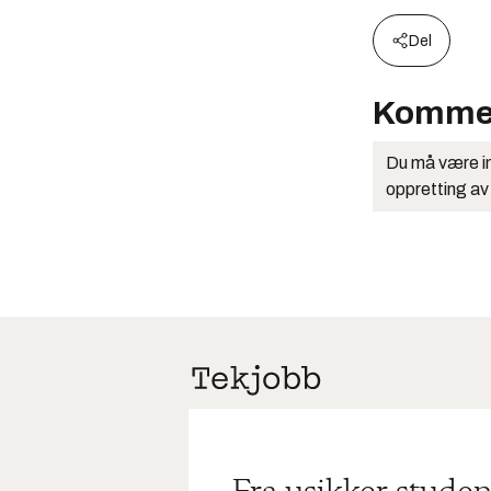
Del
Komme
Du må være in
oppretting av