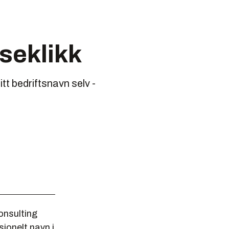
seklikk
tt bedriftsnavn selv -
onsulting
sjonelt navn i