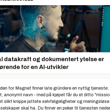
l datakraft og dokumentert ytelse er
ørende for en AI-utvikler
n for Magnet finner late gründere en nyttig tjeneste: 
t, anonymt navn - med på kjøpet får du et ditto "missi
t slikt knippe jattete selvfølgeligheter og meningsløse
elskaper skal ha. Du finner en peker til tjenesten nede