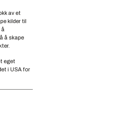
kk av et
 kilder til
 å
 på å skape
ter.
et eget
et i USA for