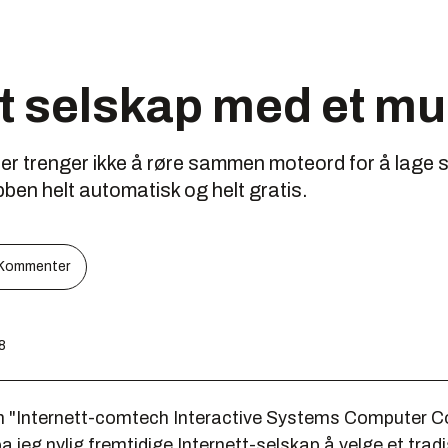
tt selskap med et mu
er trenger ikke å røre sammen moteord for å lage si
bben helt automatisk og helt gratis.
Kommenter
18
en "Internett-comtech Interactive Systems Computer C
 jeg nylig fremtidige Internett-selskap å velge et tradi