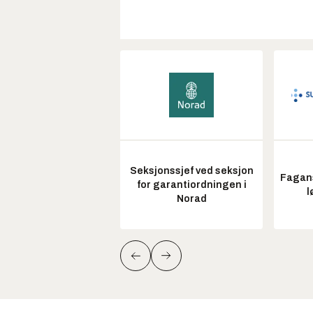
Seksjonssjef ved seksjon
Fagans
for garantiordningen i
l
Norad