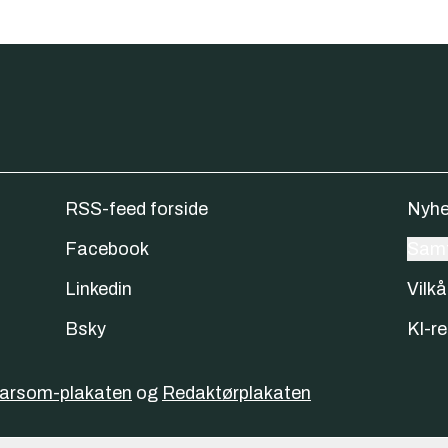
RSS-feed forside
Nyhe
Facebook
Samt
Linkedin
Vilkå
Bsky
KI-re
varsom-plakaten
og
Redaktørplakaten