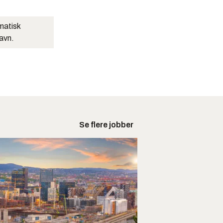
matisk
navn.
Se flere jobber