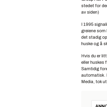
stedet for d
av siden)
I 1995 signa
greiene som 
det stadig o
huske og å sk
Hvis du er li
eller huskes 
Samtidig for
automatisk. P
Media, tok ut
ANN