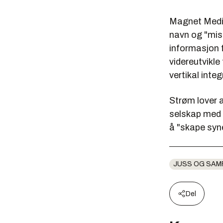
Magnet Media
navn og "miss
informasjon 
videreutvikle
vertikal inte
Strøm lover a
selskap med 
å "skape syne
JUSS OG SAM
Del