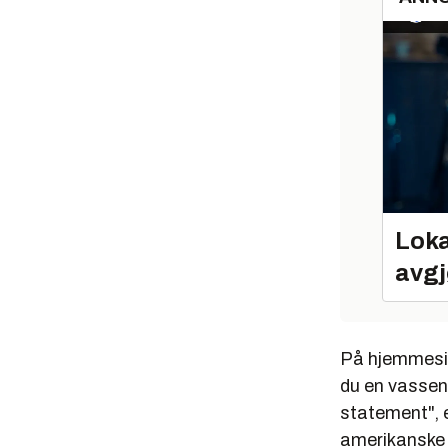
Loka
avgj
På hjemmeside
du en vassen
statement", e
amerikanske s