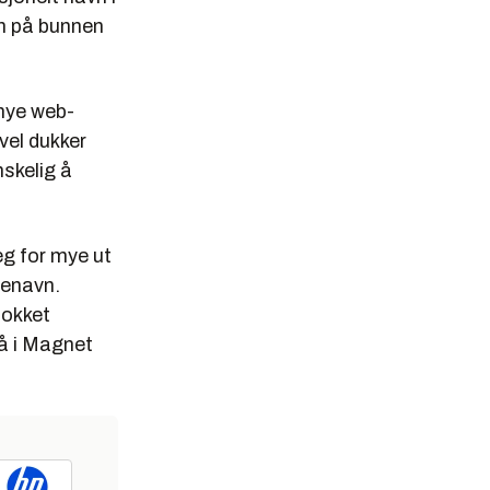
en på bunnen
 nye web-
vel dukker
skelig å
seg for mye ut
otenavn.
tokket
nå i Magnet