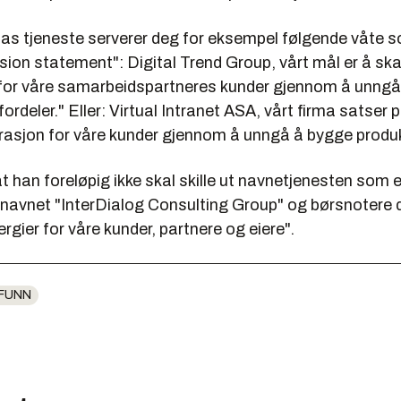
s tjeneste serverer deg for eksempel følgende våte so
ion statement": Digital Trend Group, vårt mål er å skape
for våre samarbeidspartneres kunder gjennom å unngå
 fordeler." Eller: Virtual Intranet ASA, vårt firma satser
grasjon for våre kunder gjennom å unngå å bygge produk
t han foreløpig ikke skal skille ut navnetjenesten som 
navnet "InterDialog Consulting Group" og børsnotere d
rgier for våre kunder, partnere og eiere".
FUNN