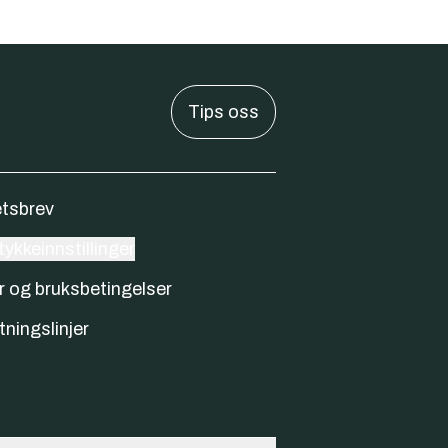
Tips oss
tsbrev
ykkeinnstillinger
r og bruksbetingelser
tningslinjer