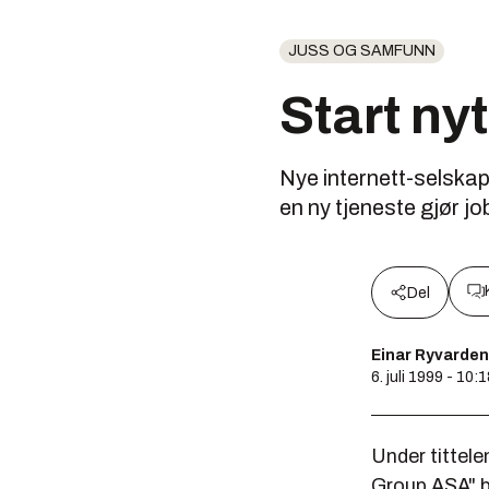
JUSS OG SAMFUNN
Start ny
Nye internett-selskap
en ny tjeneste gjør jo
Del
Einar Ryvarden
6. juli 1999 - 10:
Under tittel
Group ASA" ba