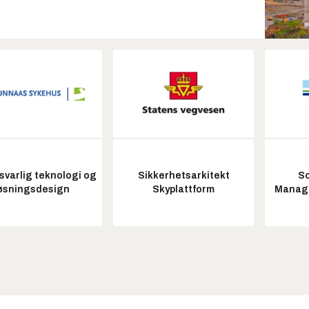
varlig teknologi og
Sikkerhetsarkitekt
So
øsningsdesign
Skyplattform
Manag