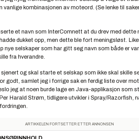
en vanlige kombinasjonen av moteord. (Se lenke til sak
liserte et navn som InterComnett at du drev med dette
hadde dukket opp, men dette ble fort meningsløst. Like
pp nye selskaper som har gitt seg navn som både er van
ille fra hverandre.
tt sjenert og skal starte et selskap som ikke skal skille 
for godt, samlet jeg i forrige sak en ferdig liste over m
eslo jeg at noen burde lage en Java-applikasjon som s
er Harald Strøm, tidligere utvikler i Spray/Razorfish, 
fordringen.
ARTIKKELEN FORTSETTER ETTER ANNONSEN
ONSØRINNHOLD