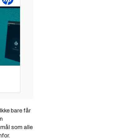
Ikke bare får
on
 mål som alle
nfor.