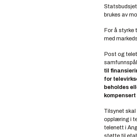
Statsbudsjett
brukes av mo
For å styrke 
med markeds
Post og tele
samfunnspåla
til finansie
for televir
beholdes ell
kompensert 
Tilsynet ska
opplæring i t
telenett i A
støtte til et