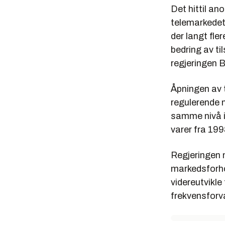
Det hittil a
telemarkedet 
der langt fle
bedring av ti
regjeringen 
Åpningen av t
regulerende 
samme nivå i
varer fra 199
Regjeringen m
markedsforhol
videreutvikl
frekvensforva