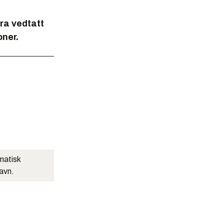
fra vedtatt
oner.
matisk
navn.