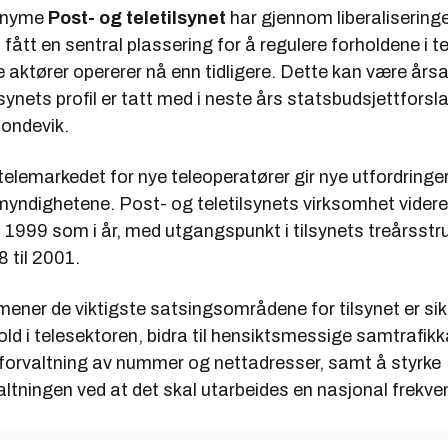
nonyme
Post- og teletilsynet
har gjennom liberaliseringe
fått en sentral plassering for å regulere forholdene i 
re aktører opererer nå enn tidligere. Dette kan være årsak
lsynets profil er tatt med i neste års statsbudsjettforsl
Bondevik.
elemarkedet for nye teleoperatører gir nye utfordringer 
myndighetene. Post- og teletilsynets virksomhet vider
 1999 som i år, med utgangspunkt i tilsynets treårsst
8 til 2001.
ener de viktigste satsingsområdene for tilsynet er sik
d i telesektoren, bidra til hensiktsmessige samtrafikk
e forvaltning av nummer og nettadresser, samt å styrke
ltningen ved at det skal utarbeides en nasjonal frekve