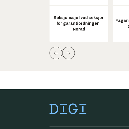
Seksjonssjef ved seksjon
Fagans
for garantiordningen i
l
Norad