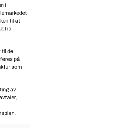
n i
telemarkedet
en til at
ag fra
til de
eføres på
ruktur som
ting av
avtaler,
nsplan.