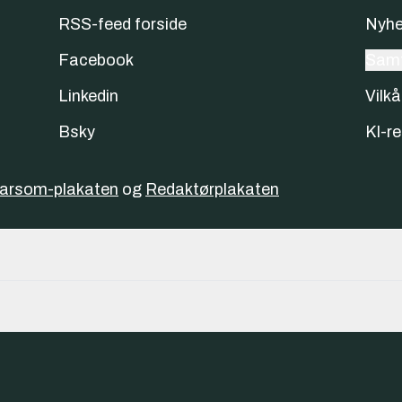
RSS-feed forside
Nyhe
Facebook
Samt
Linkedin
Vilkå
Bsky
KI-re
varsom-plakaten
og
Redaktørplakaten