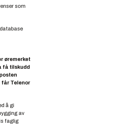
kvenser som
n database
 er øremerket
å få tilskudd
tposten
t får Telenor
d å gi
tbygging av
s faglig