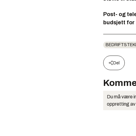
Post- og tel
budsjett for
BEDRIFTSTEK
Del
Komme
Du må være in
oppretting av