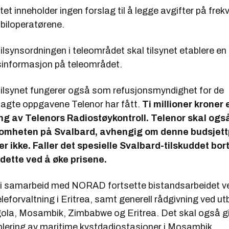
et inneholder ingen forslag til å legge avgifter på fre
biloperatørene.
tilsynsordningen i teleområdet skal tilsynet etablere e
informasjon på teleområdet.
tilsynet fungerer også som refusjonsmyndighet for de
gte oppgavene Telenor har fått.
Ti millioner kroner
ring av Telenors Radiostøykontroll
. Telenor skal ogs
ksomheten på Svalbard, avhengig om denne budsjet
er ikke. Faller det spesielle Svalbard-tilskuddet bor
dette ved å øke prisene.
l i samarbeid med NORAD fortsette bistandsarbeidet ve
eleforvaltning i Eritrea, samt generell rådgivning ved u
ngola, Mosambik, Zimbabwe og Eritrea. Det skal også gi
ablering av maritime kystdadiostasjoner i Mosambik.