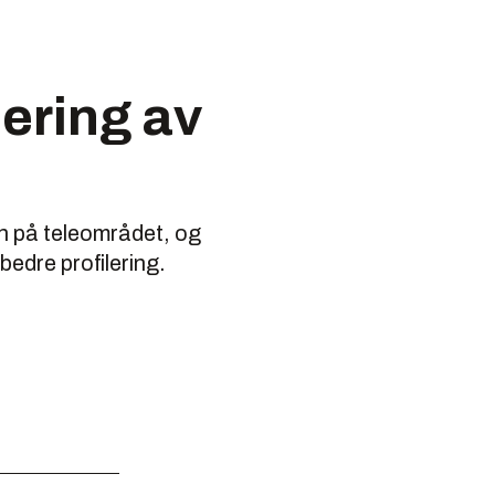
lering av
n på teleområdet, og
bedre profilering.