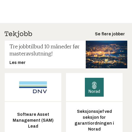
Se flere jobber
Tre jobbtilbud 10 måneder før
masteravslutning!
Les mer
Seksjonssjef ved
Software Asset
seksjon for
Management (SAM)
garantiordningen i
Lead
Norad