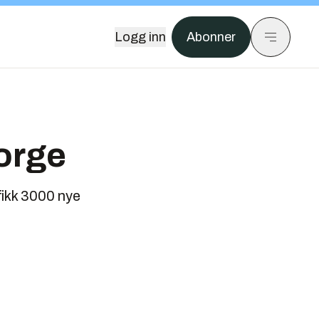
Logg inn
Abonner
Norge
fikk 3000 nye