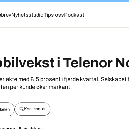
sbrev
Nyhetsstudio
Tips oss
Podkast
bilvekst i Telenor 
er økte med 8,5 prosent i fjerde kvartal. Selskapet 
kten per kunde øker markant.
Kommenter
kkelen
ervarec
– Fagredaktør