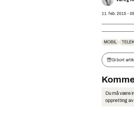
11. feb. 2015 - 0
MOBIL
TELE
Gi bort arti
Komme
Du må være in
oppretting av