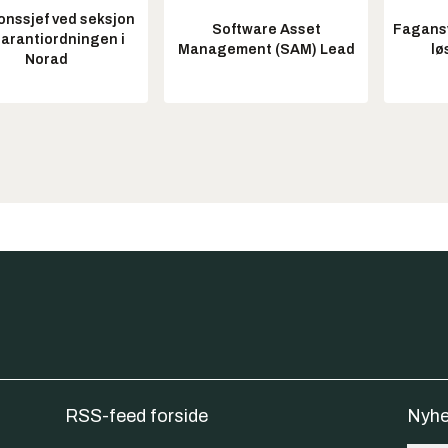
onssjef ved seksjon
Software Asset
Fagansv
garantiordningen i
Management (SAM) Lead
lø
Norad
RSS-feed forside
Nyhe