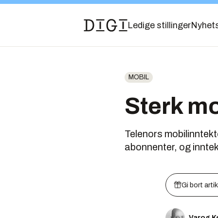
Ledige stillinger
Nyhet
MOBIL
Sterk mo
Telenors mobilinntekt
abonnenter, og innte
Gi bort arti
Varog K