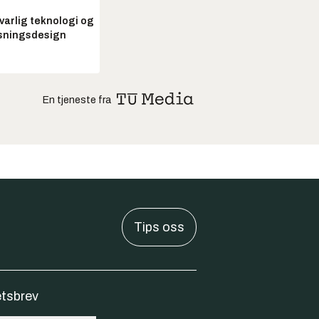
arlig teknologi og
sningsdesign
En tjeneste fra
Tips oss
tsbrev