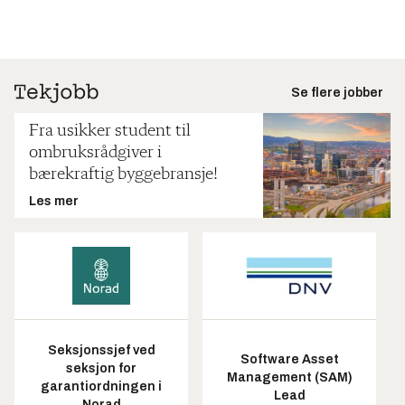
Se flere jobber
Fra usikker student til
ombruksrådgiver i
bærekraftig byggebransje!
Les mer
Seksjonssjef ved
Software Asset
seksjon for
Management (SAM)
garantiordningen i
Lead
Norad