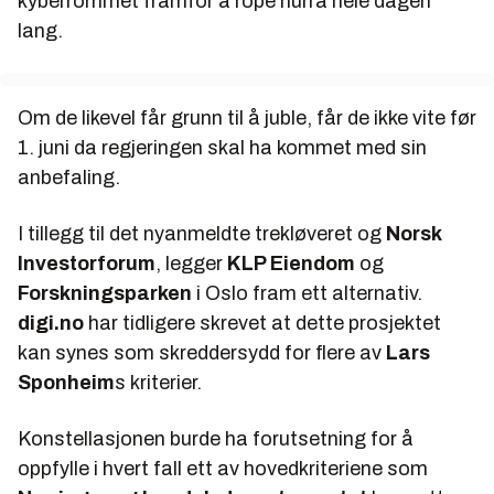
kyberrommet framfor å rope hurra hele dagen
lang.
Om de likevel får grunn til å juble, får de ikke vite før
1. juni da regjeringen skal ha kommet med sin
anbefaling.
I tillegg til det nyanmeldte trekløveret og
Norsk
Investorforum
, legger
KLP Eiendom
og
Forskningsparken
i Oslo fram ett alternativ.
digi.no
har tidligere skrevet at dette prosjektet
kan synes som skreddersydd for flere av
Lars
Sponheim
s kriterier.
Konstellasjonen burde ha forutsetning for å
oppfylle i hvert fall ett av hovedkriteriene som