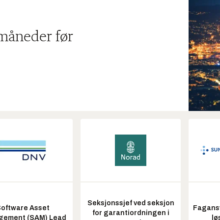
 måneder før
Seksjonssjef ved seksjon
oftware Asset
Fagansv
for garantiordningen i
ement (SAM) Lead
lø