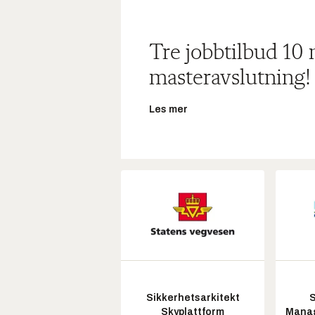
Tre jobbtilbud 10
masteravslutning!
Les mer
Sikkerhetsarkitekt
S
Skyplattform
Manag