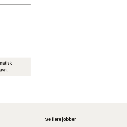
matisk
navn.
Se flere jobber