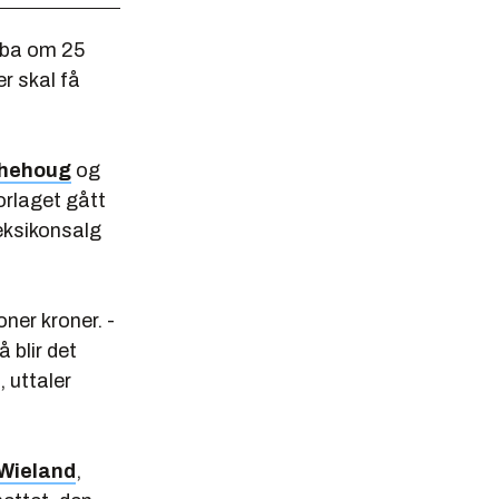
ba om 25
er skal få
hehoug
og
orlaget gått
eksikonsalg
oner kroner. -
 blir det
, uttaler
 Wieland
,