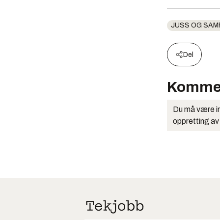
JUSS OG SAM
Del
Komme
Du må være in
oppretting av