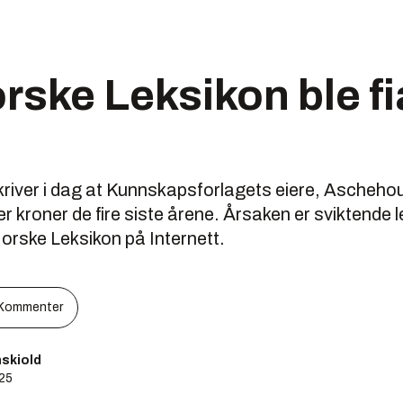
rske Leksikon ble f
river i dag at Kunnskapsforlagets eiere, Ascheho
er kroner de fire siste årene. Årsaken er sviktende
Norske Leksikon på Internett.
Kommenter
skiold
:25