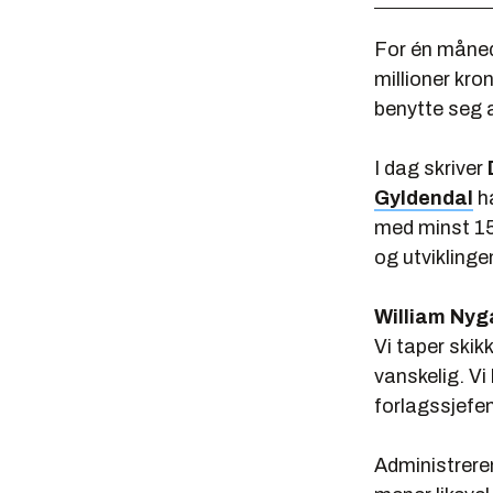
For én måned
millioner kron
benytte seg 
I dag skriver
Gyldendal
ha
med minst 150
og utviklinge
William Nyg
Vi taper skik
vanskelig. Vi
forlagssjefen
Administrere