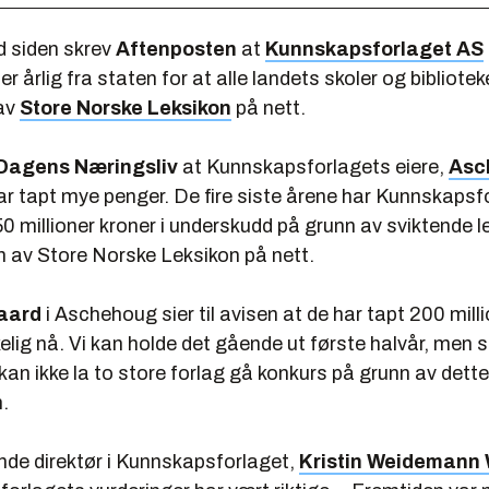
 siden skrev
Aftenposten
at
Kunnskapsforlaget AS
er årlig fra staten for at alle landets skoler og bibliotek
av
Store Norske Leksikon
på nett.
Dagens Næringsliv
at Kunnskapsforlagets eiere,
Asc
r tapt mye penger. De fire siste årene har Kunnskapsf
 millioner kroner i underskudd på grunn av sviktende l
n av Store Norske Leksikon på nett.
aard
i Aschehoug sier til avisen at de har tapt 200 milli
kelig nå. Vi kan holde det gående ut første halvår, men så
 kan ikke la to store forlag gå konkurs på grunn av dette
.
nde direktør i Kunnskapsforlaget,
Kristin Weidemann