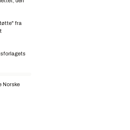
nettet, den
tøtte" fra
t
psforlagets
re Norske