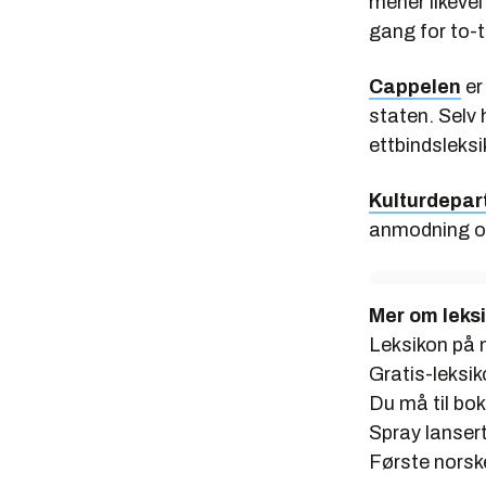
mener likevel
gang for to-t
Cappelen
er
staten. Selv 
ettbindsleks
Kulturdepar
anmodning o
Mer om leksi
Leksikon på 
Gratis-leksik
Du må til bok
Spray lanser
Første norsk