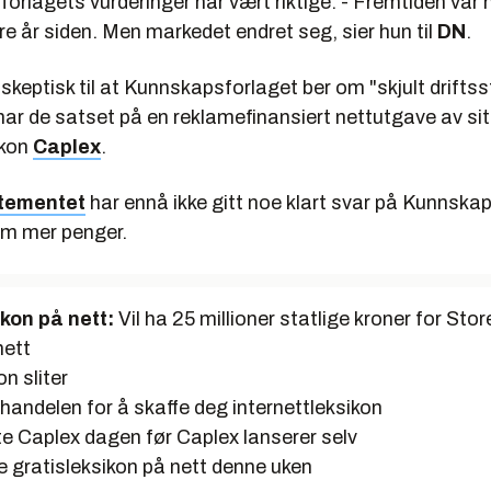
 forlagets vurderinger har vært riktige. - Fremtiden var 
re år siden. Men markedet endret seg, sier hun til
DN
.
 skeptisk til at Kunnskapsforlaget ber om "skjult driftss
har de satset på en reklamefinansiert nettutgave av sit
ikon
Caplex
.
tementet
har ennå ikke gitt noe klart svar på Kunnska
m mer penger.
kon på nett:
Vil ha 25 millioner statlige kroner for Sto
nett
on sliter
handelen for å skaffe deg internettleksikon
te Caplex dagen før Caplex lanserer selv
e gratisleksikon på nett denne uken