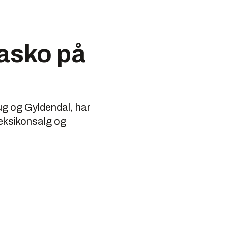
iasko på
ug og Gyldendal, har
 leksikonsalg og