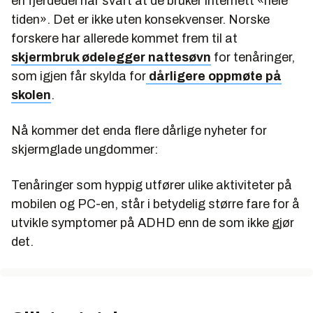
en fjerdedel har svart at de bruker internett «hele
tiden». Det er ikke uten konsekvenser. Norske
forskere har allerede kommet frem til at
skjermbruk ødelegger nattesøvn
for tenåringer,
som igjen får skylda for
dårligere oppmøte på
skolen
.
Nå kommer det enda flere dårlige nyheter for
skjermglade ungdommer:
Tenåringer som hyppig utfører ulike aktiviteter på
mobilen og PC-en, står i betydelig større fare for å
utvikle symptomer på ADHD enn de som ikke gjør
det.